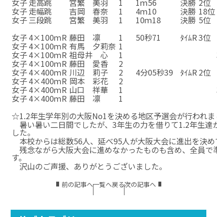
女子
走高跳
宮繁 美羽
1
1ｍ56
決勝
2位
女子
走幅跳
吉岡 春奈
1
4ｍ10
決勝
18位
女子
三段跳
宮繁 美羽
1
10ｍ18
決勝
5位
女子
三段跳
宮繁 美羽
1
10ｍ18
決勝
5位
女子
4×100ｍR
藤田 凛
1
50秒71
ﾀｲﾑR
3位
女子
4×100ｍR
有馬 夕莉奈
1
50秒71
ﾀｲﾑR
3位
女子
4×100ｍR
祖母井 心
1
50秒71
ﾀｲﾑR
3位
女子
4×100ｍR
藤田 愛香
2
50秒71
ﾀｲﾑR
3位
女子
4×400ｍR
川辺 莉子
2
4分05秒39
ﾀｲﾑR
2位
女子
4×400ｍR
岡本 彩花
2
4分05秒39
ﾀｲﾑR
2位
女子
4×400ｍR
山口 祥華
1
4分05秒39
ﾀｲﾑR
2位
女子
4×400ｍR
藤田 凛
1
4分05秒39
ﾀｲﾑR
2位
女子
4×400ｍR
藤田 凛
1
4分05秒39
ﾀｲﾑR
2位
☆1.2年生学年別の大阪No1を決める地区予選会が行われ
暑い暑い二日間でしたが、3年生の力を借りて1.2年生達
した。
本校からは総数56人、延べ95人が大阪大会に進出を決め
残念ながら大阪大会に進めなかったものも含め、全員で
す。
沢山のご声援、ありがとうございました。
前の記事へ
一覧へ戻る
次の記事へ