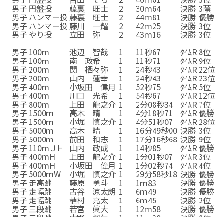
男子
円盤投
藤裏 旺士
2
30ｍ64
決勝
3蔭
男子
ハンマー投
藤裏 旺士
2
44ｍ81
決勝
優勝
男子
ハンマー投
藤川 一耀
2
42ｍ25
決勝
3位
男子
やり投
立田 弥
2
43ｍ16
決勝
3位
男子
やり投
立田 弥
2
43ｍ16
決勝
3位
男子
100ｍ
池辺 智哉
1
11秒67
ﾀｲﾑR
8位
男子
100ｍ
南 政希
1
11秒71
ﾀｲﾑR
9位
男子
200ｍ
関 栖々弥
1
24秒43
ﾀｲﾑR
22位
男子
200ｍ
山内 蓮幸
1
24秒43
ﾀｲﾑR
23位
男子
400ｍ
小坂田 偉月
1
52秒75
ﾀｲﾑR
5位
男子
400ｍ
川口 光希
1
54秒67
ﾀｲﾑR
12位
男子
800ｍ
上田 龍之介
1
2分08秒34
ﾀｲﾑR
7位
男子
1500ｍ
高木 晴
1
4分18秒71
ﾀｲﾑR
優勝
男子
1500ｍ
小堀 慎之介
1
4分51秒07
ﾀｲﾑR
28位
男子
5000ｍ
高木 晴
1
16分49秒00
決勝
3位
男子
5000ｍ
前田 和志
1
17分16秒68
決勝
9位
男子
110ｍＪH
山内 政成
1
14秒85
ﾀｲﾑR
優勝
男子
400ｍH
上田 龍之介
1
1分01秒07
ﾀｲﾑR
3位
男子
400ｍH
小坂田 偉月
1
1分02秒74
ﾀｲﾑR
4位
男子
5000ｍW
小堀 慎之介
1
29分58秒18
決勝
優勝
男子
走高跳
藤原 勇斗
1
1ｍ83
決勝
優勝
男子
走幅跳
古谷 涼太朗
1
6ｍ49
決勝
優勝
男子
走幅跳
植村 亮太
1
6ｍ45
決勝
2位
男子
三段跳
若宮 眞大
1
12ｍ58
決勝
優勝