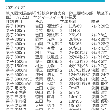
2021.07.27
第76回大阪高等学校総合体育大会 陸上競技の部 地区予
区） 7/22.23 ヤンマーフィールド長居
性別
種目
氏名
学年
記録
結果
男子
100ｍ
吉田 凛汰郎
2
11秒69
ﾀｲﾑR
20位
男子
100ｍ
金持 慶太
2
ＤＮＳ
男子
200ｍ
吉田 凛汰郎
2
22秒91
ﾀｲﾑR
8位
男子
200ｍ
岡本 光喜
2
26秒69
ﾀｲﾑR
80位
男子
400ｍ
山岡 幸太郎
2
54秒65
ﾀｲﾑR
28位
男子
400ｍ
栗林 春貴
2
56秒51
ﾀｲﾑR
41位
男子
800ｍ
村上 力哉
2
2分00秒57
ﾀｲﾑR
7位
男子
800ｍ
望月 快風丘
2
2分04秒28
ﾀｲﾑR
16位
男子
1500ｍ
児玉 虎太郎
2
4分13秒70
ﾀｲﾑR
6位
男子
1500ｍ
村上 力哉
2
4分13秒96
ﾀｲﾑR
7位
男子
5000ｍ
児玉 虎太郎
2
16分03秒39
決勝
4位
男子
5000ｍ
浅田 浩太
2
18分28秒87
決勝
24位
男子
3000ｍSC
伐栗 暖人
2
9分44秒11
決勝
2位
男子
5000ｍW
梅田 和宏
2
23分32秒79
決勝
優勝
男子
走幅跳
上田 竣貴
2
7ｍ07
決勝
優勝
男子
走幅跳
徳田 直斗
2
6ｍ72
決勝
3位
男子
三段跳
徳田 直斗
2
14ｍ12
決勝
2位
男子
砲丸投
立田 弥
2
13ｍ95
決勝
優勝
男子
砲丸投
大野 祐介
2
13ｍ85
決勝
2位
男子
円盤投
吉田 そら
2
40ｍ61
決勝
3位