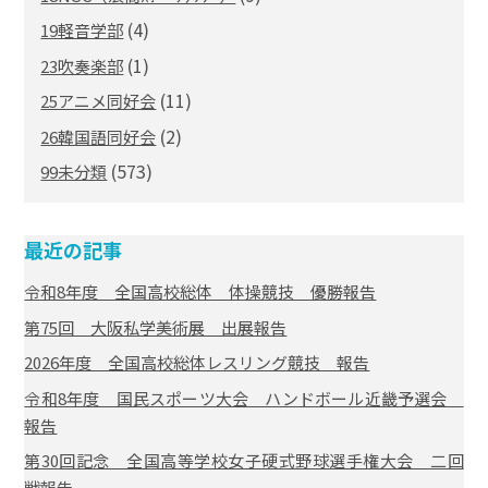
(4)
19軽音学部
(1)
23吹奏楽部
(11)
25アニメ同好会
(2)
26韓国語同好会
(573)
99未分類
最近の記事
令和8年度 全国高校総体 体操競技 優勝報告
第75回 大阪私学美術展 出展報告
2026年度 全国高校総体レスリング競技 報告
令和8年度 国民スポーツ大会 ハンドボール近畿予選会
報告
第30回記念 全国高等学校女子硬式野球選手権大会 二回
戦報告