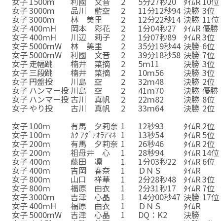
女子
1500ｍ
利國 文音
2
5分27秒20
ﾀｲﾑR
10位
女子
3000ｍ
品川 藍空
2
11分12秒94
決勝
3位
女子
3000ｍ
林 美里
2
12分22秒14
決勝
11位
女子
400ｍH
岡本 彩花
2
1分04秒27
ﾀｲﾑR
優勝
女子
400ｍH
川辺 莉子
2
1分07秒89
ﾀｲﾑR
3位
女子
5000ｍW
林 美里
2
35分19秒44
決勝
6位
女子
5000ｍW
利國 文音
2
39分18秒58
決勝
7位
女子
走幅跳
楠井 菜摘
2
5ｍ11
決勝
3位
女子
三段跳
楠井 菜摘
2
10ｍ56
決勝
3位
女子
円盤投
川島 空
2
32ｍ48
決勝
2位
女子
ハンマー投
川島 空
2
41ｍ70
決勝
優勝
女子
ハンマー投
古川 真帆
2
22ｍ82
決勝
8位
女子
やり投
古川 真帆
2
33ｍ64
決勝
2位
女子
やり投
古川 真帆
2
33ｍ64
決勝
2位
女子
100ｍ
有馬 夕莉奈
1
12秒93
ﾀｲﾑR
2位
女子
100ｍ
ｶｸ ｱﾀﾞｧｵﾗｱﾏﾈ
1
13秒54
ﾀｲﾑR
5位
女子
200ｍ
有馬 夕莉奈
1
26秒46
ﾀｲﾑR
2位
女子
200ｍ
祖母井 心
1
28秒94
ﾀｲﾑR
14位
女子
400ｍ
藤田 凛
1
1分03秒22
ﾀｲﾑR
6位
女子
400ｍ
吉岡 春奈
1
ＤＮＳ
ﾀｲﾑR
女子
800ｍ
山口 祥華
1
2分28秒48
ﾀｲﾑR
3位
女子
800ｍ
福原 由衣
1
2分31秒17
ﾀｲﾑR
7位
女子
3000ｍ
吉津 心晶
1
14分00秒47
決勝
17位
女子
400ｍH
福原 由衣
1
ＤＮＳ
ﾀｲﾑR
女子
5000ｍW
吉津 心晶
1
DQ：K2
決勝