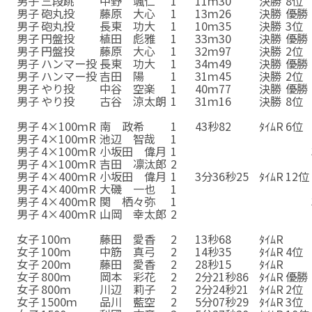
男子
三段跳
中野 颯仁
1
11ｍ30
決勝
8位
男子
砲丸投
藤原 大心
1
13ｍ26
決勝
優勝
男子
砲丸投
長東 功大
1
10ｍ35
決勝
3位
男子
円盤投
植田 彪雅
1
33ｍ30
決勝
優勝
男子
円盤投
藤原 大心
1
32ｍ97
決勝
2位
男子
ハンマー投
長東 功大
1
34ｍ49
決勝
優勝
男子
ハンマー投
吉田 陽
1
31ｍ45
決勝
2位
男子
やり投
中谷 空楽
1
40ｍ77
決勝
優勝
男子
やり投
古谷 涼太朗
1
31ｍ16
決勝
8位
男子
やり投
古谷 涼太朗
1
31ｍ16
決勝
8位
男子
4×100ｍR
南 政希
1
43秒82
ﾀｲﾑR
6位
男子
4×100ｍR
池辺 智哉
1
43秒82
ﾀｲﾑR
6位
男子
4×100ｍR
小坂田 偉月
1
43秒82
ﾀｲﾑR
6位
男子
4×100ｍR
吉田 凛汰郎
2
43秒82
ﾀｲﾑR
6位
男子
4×400ｍR
小坂田 偉月
1
3分36秒25
ﾀｲﾑR
12位
男子
4×400ｍR
大磯 一也
1
3分36秒25
ﾀｲﾑR
12位
男子
4×400ｍR
関 栖々弥
1
3分36秒25
ﾀｲﾑR
12位
男子
4×400ｍR
山岡 幸太郎
2
3分36秒25
ﾀｲﾑR
12位
女子
100ｍ
藤田 愛香
2
13秒68
ﾀｲﾑR
女子
100ｍ
藤田 愛香
2
13秒68
ﾀｲﾑR
女子
100ｍ
中筋 真弓
2
14秒35
ﾀｲﾑR
4位
女子
200ｍ
藤田 愛香
2
28秒15
ﾀｲﾑR
女子
800ｍ
岡本 彩花
2
2分21秒86
ﾀｲﾑR
優勝
女子
800ｍ
川辺 莉子
2
2分24秒21
ﾀｲﾑR
2位
女子
1500ｍ
品川 藍空
2
5分07秒29
ﾀｲﾑR
3位