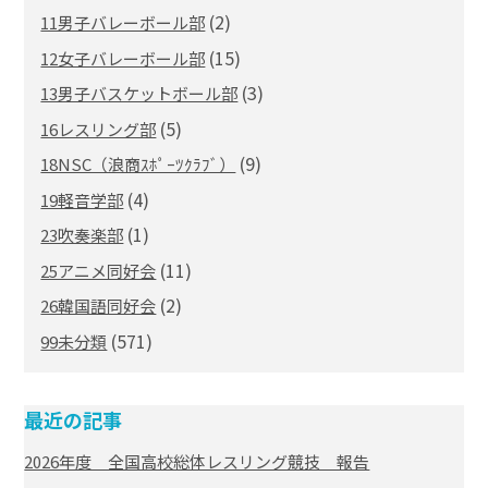
(2)
11男子バレーボール部
(15)
12女子バレーボール部
(3)
13男子バスケットボール部
(5)
16レスリング部
(9)
18NSC（浪商ｽﾎﾟｰﾂｸﾗﾌﾞ）
(4)
19軽音学部
(1)
23吹奏楽部
(11)
25アニメ同好会
(2)
26韓国語同好会
(571)
99未分類
最近の記事
2026年度 全国高校総体レスリング競技 報告