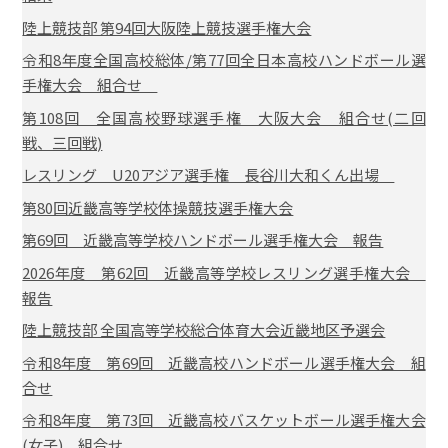
陸上競技部 第94回大阪陸上競技選手権大会
令和8年度全国高校総体/第77回全日本高校ハンドボール選
手権大会 組合せ
第108回 全国高校野球選手権 大阪大会 組合せ(二回
戦、三回戦)
レスリング U20アジア選手権 長谷川大和くん出場
第80回近畿高等学校体操競技選手権大会
第69回 近畿高等学校ハンドボール選手権大会 報告
2026年度 第62回 近畿高等学校レスリング選手権大会
報告
陸上競技部 全国高等学校総合体育大会近畿地区予選会
令和8年度 第69回 近畿高校ハンドボール選手権大会 組
合せ
令和8年度 第73回 近畿高校バスケットボール選手権大会
(女子) 組合せ