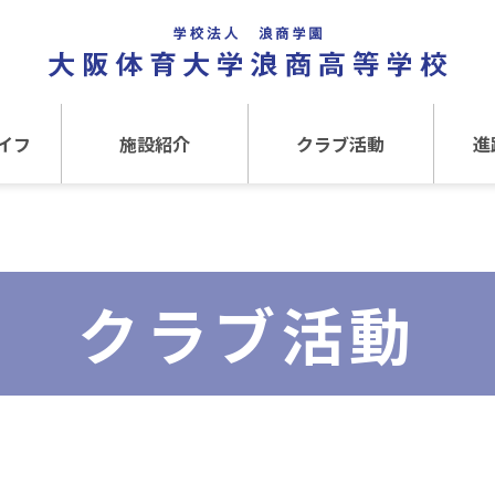
イフ
施設紹介
クラブ活動
進
事
施設紹介TOP
クラブ活動TOP
進路
介
アクセス
運動クラブ
在
クラブ活動
文化クラブ
大
内部