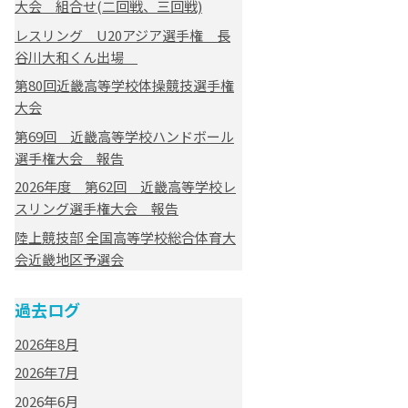
大会 組合せ(二回戦、三回戦)
レスリング U20アジア選手権 長
谷川大和くん出場
第80回近畿高等学校体操競技選手権
大会
第69回 近畿高等学校ハンドボール
選手権大会 報告
2026年度 第62回 近畿高等学校レ
スリング選手権大会 報告
陸上競技部 全国高等学校総合体育大
会近畿地区予選会
過去ログ
2026年8月
2026年7月
2026年6月