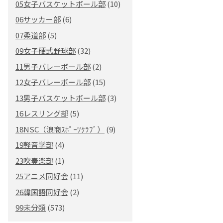
05女子バスケットボール部
(10)
06サッカー部
(6)
07柔道部
(5)
09女子硬式野球部
(32)
11男子バレーボール部
(2)
12女子バレーボール部
(15)
13男子バスケットボール部
(3)
16レスリング部
(5)
18NSC（浪商ｽﾎﾟｰﾂｸﾗﾌﾞ）
(9)
19軽音学部
(4)
23吹奏楽部
(1)
25アニメ同好会
(11)
26韓国語同好会
(2)
99未分類
(573)