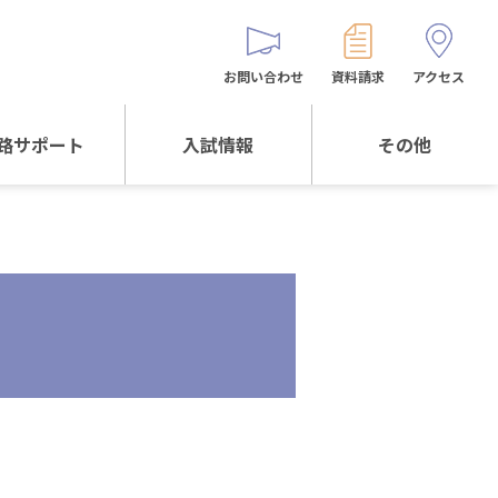
お問い合わせ
資料請求
アクセス
路サポート
入試情報
その他
サポートTOP
入試情報TOP
同窓生の皆様へ
校生からの
WEB出願
保護者会
メッセージ
入試説明会等
バス時刻表
阪体育大学
進学について
お問い合わせ
よくある質問
オリジナルキャラク
ター
「くまぺろ」