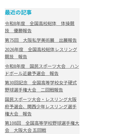
最近の記事
令和8年度 全国高校総体 体操競
技 優勝報告
第75回 大阪私学美術展 出展報告
2026年度 全国高校総体レスリング
競技 報告
令和8年度 国民スポーツ大会 ハン
ドボール近畿予選会 報告
第30回記念 全国高等学校女子硬式
野球選手権大会 二回戦報告
国民スポーツ大会・レスリング大阪
府予選会、関西少年レスリング選手
権大会 報告
第108回 全国高等学校野球選手権大
会 大阪大会 五回戦