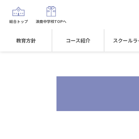
総合トップ
浪商中学校TOPへ
教育方針
コース紹介
スクールラ
教育方針TOP
コース紹介TOP
年間行
校長日記～スクール
進学Sプラスコース
制服紹
ライフ～
進学スポーツコース
沿革
探究総合コース
探究スポーツコース