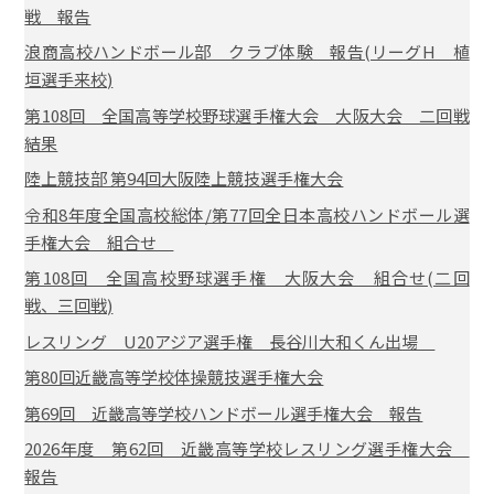
戦 報告
浪商高校ハンドボール部 クラブ体験 報告(リーグH 植
垣選手来校)
第108回 全国高等学校野球選手権大会 大阪大会 二回戦
結果
陸上競技部 第94回大阪陸上競技選手権大会
令和8年度全国高校総体/第77回全日本高校ハンドボール選
手権大会 組合せ
第108回 全国高校野球選手権 大阪大会 組合せ(二回
戦、三回戦)
レスリング U20アジア選手権 長谷川大和くん出場
第80回近畿高等学校体操競技選手権大会
第69回 近畿高等学校ハンドボール選手権大会 報告
2026年度 第62回 近畿高等学校レスリング選手権大会
報告