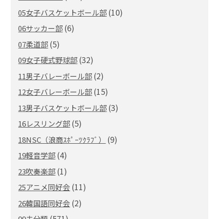
(10)
05女子バスケットボール部
(6)
06サッカー部
(5)
07柔道部
(32)
09女子硬式野球部
(2)
11男子バレーボール部
(15)
12女子バレーボール部
(3)
13男子バスケットボール部
(5)
16レスリング部
(9)
18NSC（浪商ｽﾎﾟｰﾂｸﾗﾌﾞ）
(4)
19軽音学部
(1)
23吹奏楽部
(11)
25アニメ同好会
(2)
26韓国語同好会
(571)
99未分類