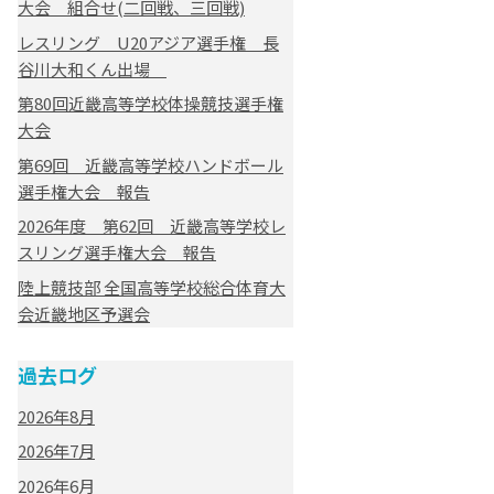
大会 組合せ(二回戦、三回戦)
レスリング U20アジア選手権 長
谷川大和くん出場
第80回近畿高等学校体操競技選手権
大会
第69回 近畿高等学校ハンドボール
選手権大会 報告
2026年度 第62回 近畿高等学校レ
スリング選手権大会 報告
陸上競技部 全国高等学校総合体育大
会近畿地区予選会
過去ログ
2026年8月
2026年7月
2026年6月