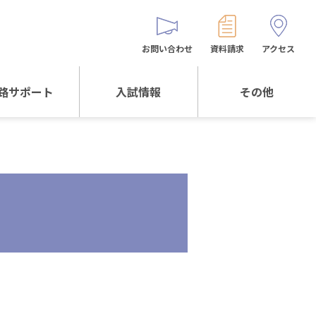
お問い合わせ
資料請求
アクセス
路サポート
入試情報
その他
サポートTOP
入試情報TOP
同窓生の皆様へ
校生からの
WEB出願
保護者会
メッセージ
入試説明会等
バス時刻表
阪体育大学
進学について
お問い合わせ
よくある質問
オリジナルキャラク
ター
「くまぺろ」