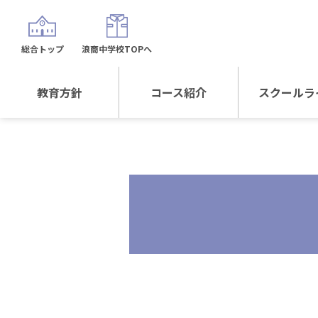
総合トップ
浪商中学校TOPへ
教育方針
コース紹介
スクールラ
教育方針TOP
コース紹介TOP
年間行
校長日記～スクール
進学Sプラスコース
制服紹
ライフ～
進学スポーツコース
沿革
探究総合コース
探究スポーツコース