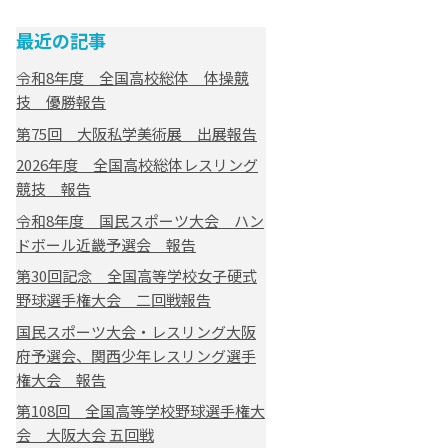
最近の記事
令和8年度 全国高校総体 体操競
技 優勝報告
第75回 大阪私学美術展 出展報告
2026年度 全国高校総体レスリング
競技 報告
令和8年度 国民スポーツ大会 ハン
ドボール近畿予選会 報告
第30回記念 全国高等学校女子硬式
野球選手権大会 二回戦報告
国民スポーツ大会・レスリング大阪
府予選会、関西少年レスリング選手
権大会 報告
第108回 全国高等学校野球選手権大
会 大阪大会 五回戦