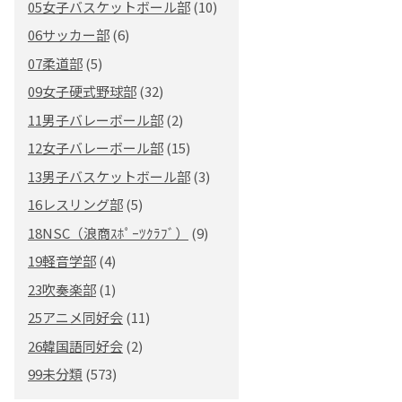
05女子バスケットボール部
(10)
06サッカー部
(6)
07柔道部
(5)
09女子硬式野球部
(32)
11男子バレーボール部
(2)
12女子バレーボール部
(15)
13男子バスケットボール部
(3)
16レスリング部
(5)
18NSC（浪商ｽﾎﾟｰﾂｸﾗﾌﾞ）
(9)
19軽音学部
(4)
23吹奏楽部
(1)
25アニメ同好会
(11)
26韓国語同好会
(2)
99未分類
(573)