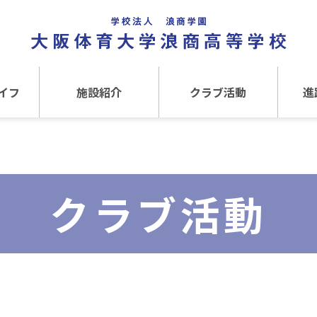
イフ
施設紹介
クラブ活動
進
事
施設紹介TOP
クラブ活動TOP
進路
介
アクセス
運動クラブ
在
クラブ活動
文化クラブ
大
内部