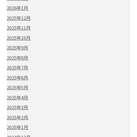
2026年1月
2025年12月
2025年11月
2025年10月
2025年9月
2025年8月
2025年7月
2025年6月
2025年5月
2025年4月
2025年3月
2025年2月
2025年1月