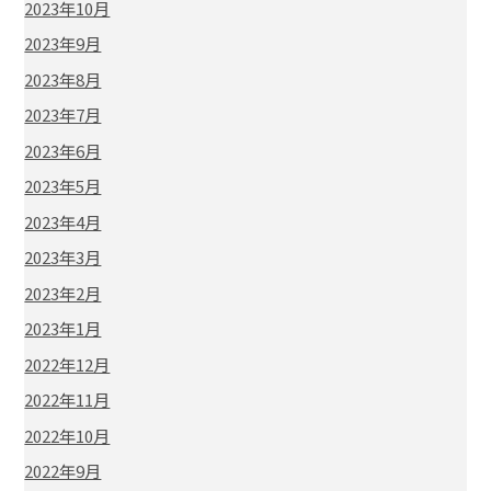
2023年10月
2023年9月
2023年8月
2023年7月
2023年6月
2023年5月
2023年4月
2023年3月
2023年2月
2023年1月
2022年12月
2022年11月
2022年10月
2022年9月