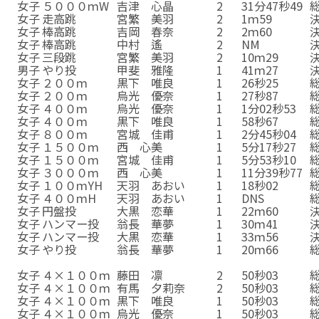
女子
５０００ｍW
吉津 心晶
2
31分47秒49
女子
走高跳
宮繁 美羽
2
1ｍ59
女子
棒高跳
吉岡 春奈
2
2ｍ60
女子
棒高跳
中村 遙
2
NM
女子
三段跳
宮繁 美羽
2
10ｍ29
男子
やり投
甲斐 雅隆
1
41ｍ27
女子
２００ｍ
黒下 唯良
1
26秒25
女子
２００ｍ
烏光 優奈
1
27秒87
女子
４００ｍ
烏光 優奈
1
1分02秒53
女子
４００ｍ
黒下 唯良
1
58秒67
女子
８００ｍ
宮城 佳甫
1
2分45秒04
女子
１５００ｍ
西 心美
1
5分17秒27
女子
１５００ｍ
宮城 佳甫
1
5分53秒10
女子
３０００ｍ
西 心美
1
11分39秒77
女子
１００ｍYH
天羽 あおい
1
18秒02
女子
４００ｍH
天羽 あおい
1
DNS
女子
円盤投
大黒 恋華
1
22ｍ60
女子
ハンマー投
翁長 華夢
1
30ｍ41
女子
ハンマー投
大黒 恋華
1
33ｍ56
女子
やり投
翁長 華夢
1
20ｍ66
☆
女子
４×１００ｍ
藤田 凛
2
50秒03
女子
４×１００ｍ
有馬 夕莉奈
2
50秒03
女子
４×１００ｍ
黒下 唯良
1
50秒03
女子
４×１００ｍ
烏光 優奈
1
50秒03