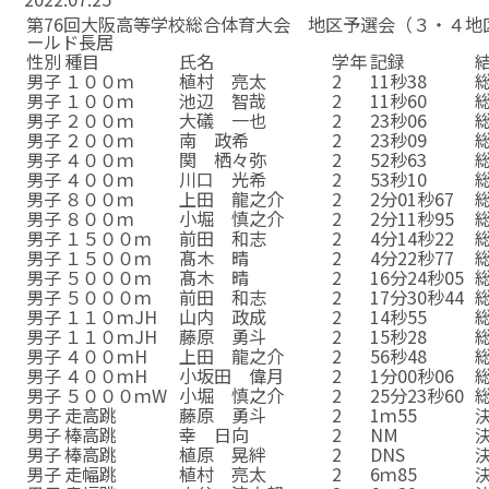
第76回大阪高等学校総合体育大会 地区予選会（３・４地区） 
ールド長居
性別
種目
氏名
学年
記録
男子
１００ｍ
植村 亮太
2
11秒38
男子
１００ｍ
池辺 智哉
2
11秒60
男子
２００ｍ
大礒 一也
2
23秒06
男子
２００ｍ
南 政希
2
23秒09
男子
４００ｍ
関 栖々弥
2
52秒63
男子
４００ｍ
川口 光希
2
53秒10
男子
８００ｍ
上田 龍之介
2
2分01秒67
男子
８００ｍ
小堀 慎之介
2
2分11秒95
男子
１５００ｍ
前田 和志
2
4分14秒22
男子
１５００ｍ
髙木 晴
2
4分22秒77
男子
５０００ｍ
髙木 晴
2
16分24秒05
男子
５０００ｍ
前田 和志
2
17分30秒44
男子
１１０ｍJH
山内 政成
2
14秒55
男子
１１０ｍJH
藤原 勇斗
2
15秒28
男子
４００ｍH
上田 龍之介
2
56秒48
男子
４００ｍH
小坂田 偉月
2
1分00秒06
男子
５０００ｍW
小堀 慎之介
2
25分23秒60
男子
走高跳
藤原 勇斗
2
1ｍ55
男子
棒高跳
幸 日向
2
NM
男子
棒高跳
植原 晃絆
2
DNS
男子
走幅跳
植村 亮太
2
6ｍ85