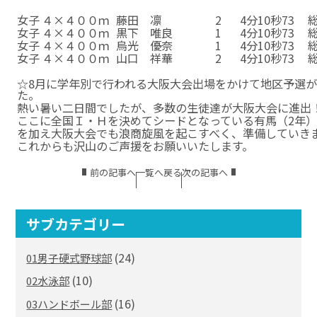
男子
やり投
甲斐 雅隆
1
41ｍ27
女子
４×４００ｍ
藤田 凛
2
4分10秒73
女子
４×４００ｍ
黒下 唯良
1
4分10秒73
女子
４×４００ｍ
烏光 優奈
1
4分10秒73
女子
４×４００ｍ
山口 祥華
2
4分10秒73
男子
やり投
甲斐 雅隆
1
41ｍ27
☆8月に学年別で行われる大阪大会出場をかけて地区予選
た。
熱い暑い二日間でしたが、多数の生徒達が大阪大会に進出
ここに全国Ｉ・Ｈを決めてシードとなっている有馬（2年）
を加え大阪大会でも浪商旋風を起こすべく、準備していき
これからも沢山のご声援をお願いいたします。
前の記事へ
一覧へ戻る
次の記事へ
サブカテゴリー
(24)
01男子硬式野球部
(10)
02水泳部
(16)
03ハンドボール部