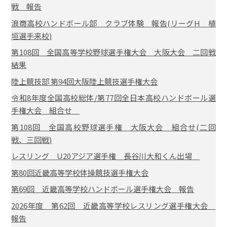
戦 報告
浪商高校ハンドボール部 クラブ体験 報告(リーグH 植
垣選手来校)
第108回 全国高等学校野球選手権大会 大阪大会 二回戦
結果
陸上競技部 第94回大阪陸上競技選手権大会
令和8年度全国高校総体/第77回全日本高校ハンドボール選
手権大会 組合せ
第108回 全国高校野球選手権 大阪大会 組合せ(二回
戦、三回戦)
レスリング U20アジア選手権 長谷川大和くん出場
第80回近畿高等学校体操競技選手権大会
第69回 近畿高等学校ハンドボール選手権大会 報告
2026年度 第62回 近畿高等学校レスリング選手権大会
報告