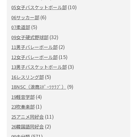
(10)
05女子バスケットボール部
(6)
06サッカー部
(5)
07柔道部
(32)
09女子硬式野球部
(2)
11男子バレーボール部
(15)
12女子バレーボール部
(3)
13男子バスケットボール部
(5)
16レスリング部
(9)
18NSC（浪商ｽﾎﾟｰﾂｸﾗﾌﾞ）
(4)
19軽音学部
(1)
23吹奏楽部
(11)
25アニメ同好会
(2)
26韓国語同好会
(571)
99未分類