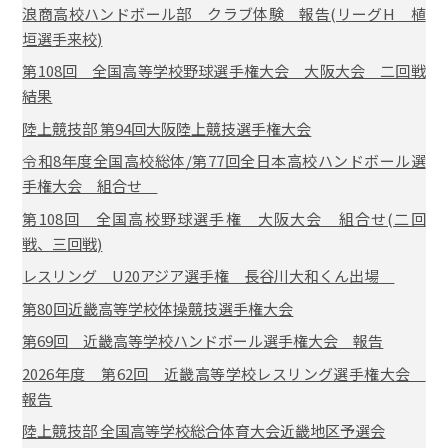
浪商高校ハンドボール部 クラブ体験 報告(リーグH 植
垣選手来校)
第108回 全国高等学校野球選手権大会 大阪大会 二回戦
結果
陸上競技部 第94回大阪陸上競技選手権大会
令和8年度全国高校総体/第77回全日本高校ハンドボール選
手権大会 組合せ
第108回 全国高校野球選手権 大阪大会 組合せ(二回
戦、三回戦)
レスリング U20アジア選手権 長谷川大和くん出場
第80回近畿高等学校体操競技選手権大会
第69回 近畿高等学校ハンドボール選手権大会 報告
2026年度 第62回 近畿高等学校レスリング選手権大会
報告
陸上競技部 全国高等学校総合体育大会近畿地区予選会