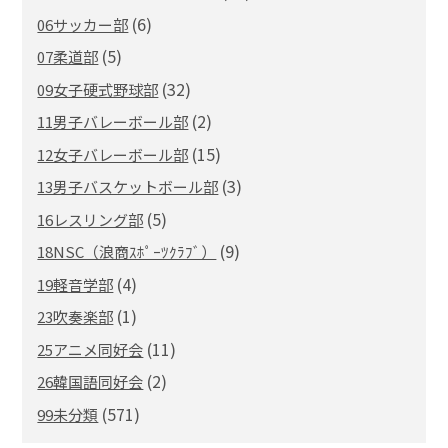
(6)
06サッカー部
(5)
07柔道部
(32)
09女子硬式野球部
(2)
11男子バレーボール部
(15)
12女子バレーボール部
(3)
13男子バスケットボール部
(5)
16レスリング部
(9)
18NSC（浪商ｽﾎﾟｰﾂｸﾗﾌﾞ）
(4)
19軽音学部
(1)
23吹奏楽部
(11)
25アニメ同好会
(2)
26韓国語同好会
(571)
99未分類