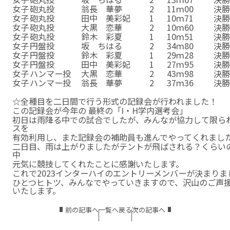
女子
砲丸投
翁長 華夢
2
11ｍ00
決
女子
砲丸投
田中 美彩妃
1
10ｍ71
決
女子
砲丸投
大黒 恋華
2
10ｍ60
決
女子
砲丸投
鈴木 彩夏
1
10ｍ51
決
女子
円盤投
坂 ちはる
2
34ｍ80
決
女子
円盤投
鈴木 彩夏
1
29ｍ28
決
女子
円盤投
田中 美彩妃
1
27ｍ95
決
女子
ハンマー投
大黒 恋華
2
43ｍ98
決
女子
ハンマー投
翁長 華夢
2
37ｍ36
決
男子
４００ｍ
峯田 ガブリエル
2
51秒26
予
☆全種目を二日間で行う形式の記録会が行われました！
この記録会が今年の 最終の「I・H学内選考会」
初日は雨降る中での試合でしたが、みんなが協力して限ら
スを
有効利用し、また記録会の補助員も進んでやってくれまし
二日目、雨は上がりましたがテントが飛ばされる？くらい
中
元気に競技してくれたことに感謝いたします。
これで2023インターハイのエントリーメンバーが決まりま
ひとつヒトツ、みんなでやっていきますので、沢山のご声
いたします。
前の記事へ
一覧へ戻る
次の記事へ