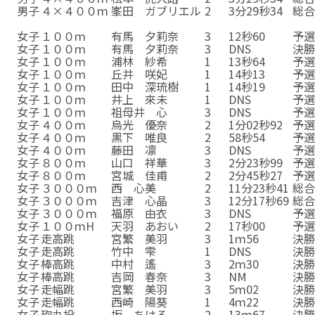
男子
４×４００ｍ
峯田 ガブリエル
2
3分29秒34
総
男子
４００ｍ
峯田 ガブリエル
2
51秒26
予
女子
１００ｍ
有馬 夕莉奈
3
12秒60
予
女子
１００ｍ
有馬 夕莉奈
3
DNS
決
女子
１００ｍ
浦林 紗希
1
13秒64
予
女子
１００ｍ
丘井 咲妃
1
14秒13
予
女子
１００ｍ
田中 深琉樹
1
14秒19
予
女子
１００ｍ
井上 來未
1
DNS
予
女子
１００ｍ
祖母井 心
3
DNS
予
女子
４００ｍ
烏光 優奈
2
1分02秒92
予
女子
４００ｍ
黒下 唯良
2
58秒54
予
女子
４００ｍ
藤田 凛
3
DNS
予
女子
８００ｍ
山口 祥華
3
2分23秒99
予
女子
８００ｍ
宮城 佳甫
2
2分45秒27
予
女子
３０００ｍ
西 心美
2
11分23秒41
総
女子
３０００ｍ
吉津 心晶
3
12分17秒69
総
女子
３０００ｍ
福原 由衣
3
DNS
予
女子
１００ｍH
天羽 あおい
2
17秒00
予
女子
走高跳
宮繁 美羽
3
1ｍ56
決
女子
走高跳
竹中 雫
1
DNS
決
女子
棒高跳
中村 遙
3
2ｍ30
決
女子
棒高跳
吉岡 春奈
3
NM
決
女子
走幅跳
宮繁 美羽
3
5ｍ02
決
女子
走幅跳
西崎 陽葵
1
4ｍ22
決
女子
砲丸投
坂 ちはる
2
13ｍ67
決