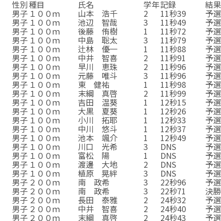
性別
種目
氏名
学年
記録
結
男子
１００ｍ
山本 浩千
2
11秒39
予
男子
１００ｍ
池辺 智哉
3
11秒49
予
男子
１００ｍ
後藤 侑樹
1
11秒72
予
男子
１００ｍ
中島 聡太
3
11秒79
予
男子
１００ｍ
辻林 優一
1
11秒88
予
男子
１００ｍ
中井 智喜
2
11秒91
予
男子
１００ｍ
早川 恵珠
2
11秒96
予
男子
１００ｍ
元藤 唯斗
3
11秒96
予
男子
１００ｍ
東 健祐
1
11秒98
予
男子
１００ｍ
末綱 真啓
2
11秒99
予
男子
１００ｍ
吉田 温葵
1
12秒15
予
男子
１００ｍ
大黒 夏葵
1
12秒26
予
男子
１００ｍ
小川 拓耶
1
12秒33
予
男子
１００ｍ
中川 悠斗
1
12秒37
予
男子
１００ｍ
池本 颯介
1
12秒49
予
男子
１００ｍ
川口 光希
3
DNS
予
男子
１００ｍ
富松 陽
1
DNS
予
男子
１００ｍ
渡邊 大地
2
DNS
予
男子
１００ｍ
植原 晃絆
3
DNS
予
男子
２００ｍ
南 政希
3
22秒96
予
男子
２００ｍ
南 政希
3
22秒71
決
男子
２００ｍ
長田 泰雅
2
24秒32
予
男子
２００ｍ
中井 智喜
2
24秒40
予
男子
２００ｍ
末綱 真啓
2
24秒43
予