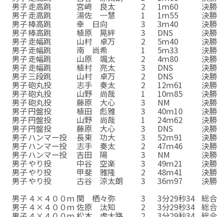
男子
走高跳
宮﨑 良太
2
1ｍ60
決
男子
走高跳
湯佐 一慧
1
1ｍ55
決
男子
棒高跳
幸 日向
3
3ｍ40
決
男子
棒高跳
植原 晃絆
3
DNS
決
男子
走幅跳
山村 卓万
2
5ｍ40
決
男子
走幅跳
南 尚希
1
5ｍ33
決
男子
走幅跳
山原 颯太
2
4ｍ80
決
男子
走幅跳
植村 亮太
3
DNS
決
男子
三段跳
山村 卓万
2
DNS
決
男子
砲丸投
志手 奏太
2
12ｍ61
決
男子
砲丸投
山野 尚哉
1
10ｍ85
決
男子
砲丸投
藤原 大心
3
NM
決
男子
円盤投
植田 彪雅
3
40ｍ10
決
男子
円盤投
山野 尚哉
1
24ｍ62
決
男子
円盤投
藤原 大心
3
DNS
決
男子
ハンマー投
長東 功大
3
52ｍ91
決
男子
ハンマー投
志手 奏太
2
47ｍ46
決
男子
ハンマー投
吉田 陽
3
NM
決
男子
やり投
中谷 空楽
3
49ｍ21
決
男子
やり投
甲斐 雅隆
2
48ｍ41
決
男子
やり投
古谷 涼太朗
3
36ｍ97
決
男子
４００ｍ
峯田 ガブリエル
2
51秒26
予
男子
４×４００ｍ
関 栖々弥
3
3分29秒34
総
男子
４×４００ｍ
佐原 汰知
2
3分29秒34
総
男子
４×４００ｍ
松本 虎大路
2
3分29秒34
総