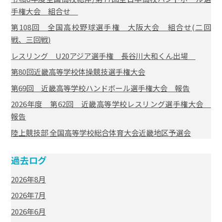
手権大会 組合せ
第108回 全国高校野球選手権 大阪大会 組合せ(二回
戦、三回戦)
レスリング U20アジア選手権 長谷川大和くん出場
第80回近畿高等学校体操競技選手権大会
第69回 近畿高等学校ハンドボール選手権大会 報告
2026年度 第62回 近畿高等学校レスリング選手権大会
報告
陸上競技部 全国高等学校総合体育大会近畿地区予選会
過去ログ
2026年8月
2026年7月
2026年6月