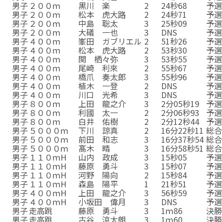
男子
２００ｍ
黒川 楽
2
24秒68
予
男子
２００ｍ
松本 虎大路
2
24秒71
予
男子
２００ｍ
中島 聡太
3
25秒09
予
男子
２００ｍ
大礒 一也
3
DNS
予
男子
４００ｍ
峯田 ガブリエル
2
51秒26
予
男子
４００ｍ
松本 虎大路
2
53秒30
予
男子
４００ｍ
関 栖々弥
3
53秒55
予
男子
４００ｍ
尾崎 利來
2
55秒67
予
男子
４００ｍ
橋爪 奏太郎
3
55秒96
予
男子
４００ｍ
植木 一登
2
DNS
予
男子
４００ｍ
川口 光希
3
DNS
予
男子
８００ｍ
上田 龍之介
3
2分05秒19
予
男子
８００ｍ
利國 太一
2
2分06秒93
予
男子
８００ｍ
白井 佑樹
2
2分12秒44
予
男子
５０００ｍ
下川 諒真
2
16分22秒11
総
男子
５０００ｍ
前田 和志
3
16分37秒54
総
男子
５０００ｍ
髙木 晴
3
16分58秒51
総
男子
１１０ｍH
山内 政成
3
15秒05
予
男子
１１０ｍH
藤原 勇斗
3
15秒07
予
男子
１１０ｍH
河野 陽向
2
15秒84
予
男子
１１０ｍH
森島 陽平
1
21秒51
予
男子
４００ｍH
上田 龍之介
3
56秒59
予
男子
４００ｍH
小坂田 偉月
3
DNS
予
男子
走高跳
藤原 勇斗
3
1ｍ86
決
男子
走高跳
古谷 涼太朗
3
1ｍ60
決