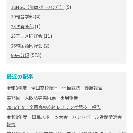
(9)
18NSC（浪商ｽﾎﾟｰﾂｸﾗﾌﾞ）
(4)
19軽音学部
(1)
23吹奏楽部
(11)
25アニメ同好会
(2)
26韓国語同好会
(573)
99未分類
最近の記事
令和8年度 全国高校総体 体操競技 優勝報告
第75回 大阪私学美術展 出展報告
2026年度 全国高校総体レスリング競技 報告
令和8年度 国民スポーツ大会 ハンドボール近畿予選会
報告