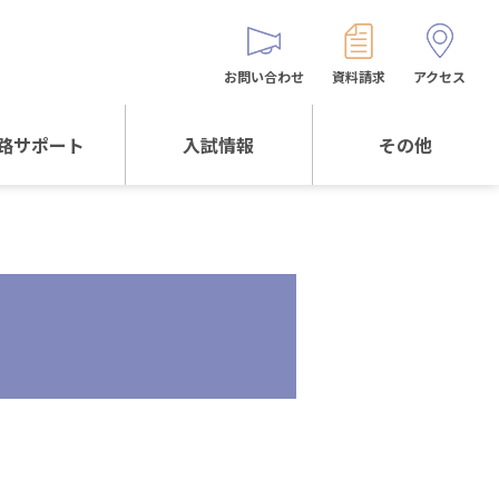
お問い合わせ
資料請求
アクセス
路サポート
入試情報
その他
サポートTOP
入試情報TOP
同窓生の皆様へ
校生からの
WEB出願
保護者会
メッセージ
入試説明会等
バス時刻表
阪体育大学
進学について
お問い合わせ
よくある質問
オリジナルキャラク
ター
「くまぺろ」