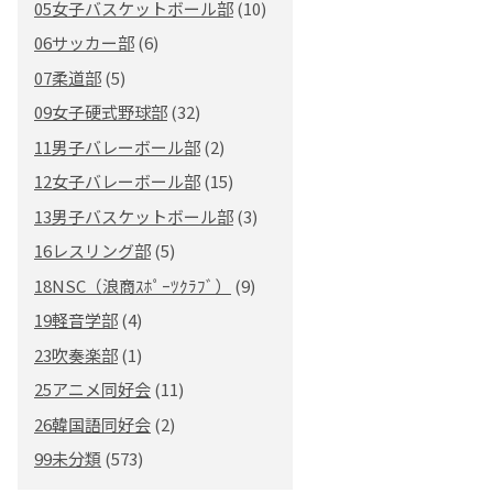
05女子バスケットボール部
(10)
06サッカー部
(6)
07柔道部
(5)
09女子硬式野球部
(32)
11男子バレーボール部
(2)
12女子バレーボール部
(15)
13男子バスケットボール部
(3)
16レスリング部
(5)
18NSC（浪商ｽﾎﾟｰﾂｸﾗﾌﾞ）
(9)
19軽音学部
(4)
23吹奏楽部
(1)
25アニメ同好会
(11)
26韓国語同好会
(2)
99未分類
(573)