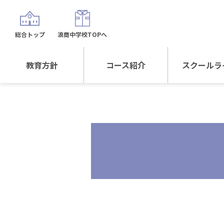
総合トップ
浪商中学校TOPへ
教育方針
コース紹介
スクールラ
教育方針TOP
コース紹介TOP
年間行
校長日記～スクール
進学Sプラスコース
制服紹
ライフ～
進学スポーツコース
沿革
探究総合コース
探究スポーツコース