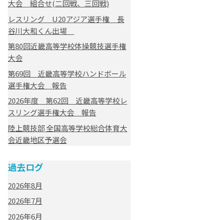
大会 組合せ(二回戦、三回戦)
レスリング U20アジア選手権 長
谷川大和くん出場
第80回近畿高等学校体操競技選手権
大会
第69回 近畿高等学校ハンドボール
選手権大会 報告
2026年度 第62回 近畿高等学校レ
スリング選手権大会 報告
陸上競技部 全国高等学校総合体育大
会近畿地区予選会
過去ログ
2026年8月
2026年7月
2026年6月