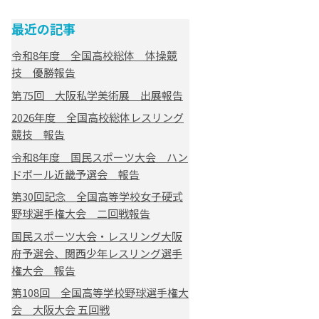
最近の記事
令和8年度 全国高校総体 体操競
技 優勝報告
第75回 大阪私学美術展 出展報告
2026年度 全国高校総体レスリング
競技 報告
令和8年度 国民スポーツ大会 ハン
ドボール近畿予選会 報告
第30回記念 全国高等学校女子硬式
野球選手権大会 二回戦報告
国民スポーツ大会・レスリング大阪
府予選会、関西少年レスリング選手
権大会 報告
第108回 全国高等学校野球選手権大
会 大阪大会 五回戦