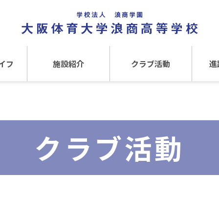
イフ
施設紹介
クラブ活動
進
事
施設紹介TOP
クラブ活動TOP
進路
介
アクセス
運動クラブ
在
クラブ活動
文化クラブ
大
内部