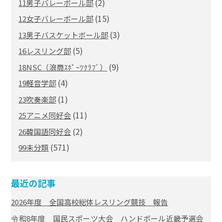
(2)
11男子バレーボール部
(15)
12女子バレーボール部
(3)
13男子バスケットボール部
(5)
16レスリング部
(9)
18NSC（浪商ｽﾎﾟｰﾂｸﾗﾌﾞ）
(4)
19軽音学部
(1)
23吹奏楽部
(11)
25アニメ同好会
(2)
26韓国語同好会
(571)
99未分類
最近の記事
2026年度 全国高校総体レスリング競技 報告
令和8年度 国民スポーツ大会 ハンドボール近畿予選会