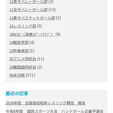
(2)
11男子バレーボール部
(15)
12女子バレーボール部
(3)
13男子バスケットボール部
(5)
16レスリング部
(9)
18NSC（浪商ｽﾎﾟｰﾂｸﾗﾌﾞ）
(4)
19軽音学部
(1)
23吹奏楽部
(11)
25アニメ同好会
(2)
26韓国語同好会
(571)
99未分類
最近の記事
2026年度 全国高校総体レスリング競技 報告
令和8年度 国民スポーツ大会 ハンドボール近畿予選会