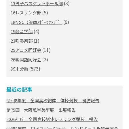
(3)
13男子バスケットボール部
(5)
16レスリング部
(9)
18NSC（浪商ｽﾎﾟｰﾂｸﾗﾌﾞ）
(4)
19軽音学部
(1)
23吹奏楽部
(11)
25アニメ同好会
(2)
26韓国語同好会
(573)
99未分類
最近の記事
令和8年度 全国高校総体 体操競技 優勝報告
第75回 大阪私学美術展 出展報告
2026年度 全国高校総体レスリング競技 報告
令和8年度 国民スポーツ大会 ハンドボール近畿予選会