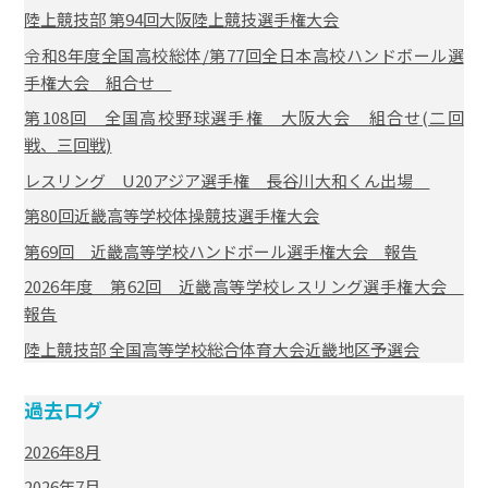
陸上競技部 第94回大阪陸上競技選手権大会
令和8年度全国高校総体/第77回全日本高校ハンドボール選
手権大会 組合せ
第108回 全国高校野球選手権 大阪大会 組合せ(二回
戦、三回戦)
レスリング U20アジア選手権 長谷川大和くん出場
第80回近畿高等学校体操競技選手権大会
第69回 近畿高等学校ハンドボール選手権大会 報告
2026年度 第62回 近畿高等学校レスリング選手権大会
報告
陸上競技部 全国高等学校総合体育大会近畿地区予選会
過去ログ
2026年8月
2026年7月