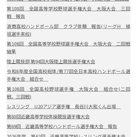
第108回 全国高等学校野球選手権大会 大阪大会 三回
戦 報告
浪商高校ハンドボール部 クラブ体験 報告(リーグH 植
垣選手来校)
第108回 全国高等学校野球選手権大会 大阪大会 二回戦
結果
陸上競技部 第94回大阪陸上競技選手権大会
令和8年度全国高校総体/第77回全日本高校ハンドボール選
手権大会 組合せ
第108回 全国高校野球選手権 大阪大会 組合せ(二回
戦、三回戦)
レスリング U20アジア選手権 長谷川大和くん出場
第80回近畿高等学校体操競技選手権大会
第69回 近畿高等学校ハンドボール選手権大会 報告
2026年度 第62回 近畿高等学校レスリング選手権大会