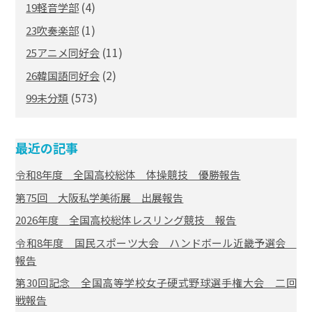
(4)
19軽音学部
(1)
23吹奏楽部
(11)
25アニメ同好会
(2)
26韓国語同好会
(573)
99未分類
最近の記事
令和8年度 全国高校総体 体操競技 優勝報告
第75回 大阪私学美術展 出展報告
2026年度 全国高校総体レスリング競技 報告
令和8年度 国民スポーツ大会 ハンドボール近畿予選会
報告
第30回記念 全国高等学校女子硬式野球選手権大会 二回
戦報告