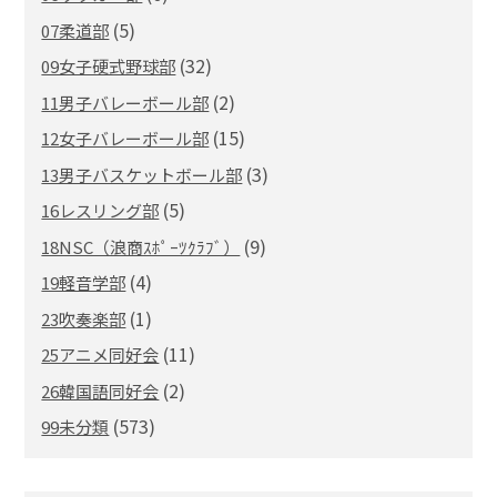
(5)
07柔道部
(32)
09女子硬式野球部
(2)
11男子バレーボール部
(15)
12女子バレーボール部
(3)
13男子バスケットボール部
(5)
16レスリング部
(9)
18NSC（浪商ｽﾎﾟｰﾂｸﾗﾌﾞ）
(4)
19軽音学部
(1)
23吹奏楽部
(11)
25アニメ同好会
(2)
26韓国語同好会
(573)
99未分類