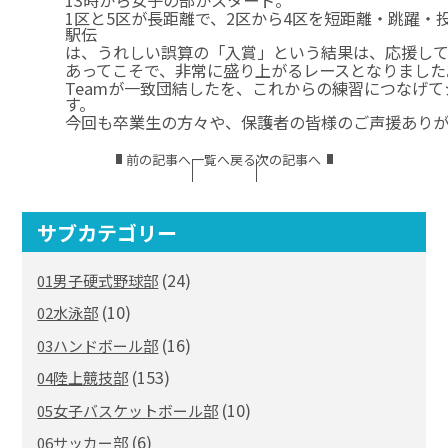
1区と5区が長距離で、2区から4区を短距離・跳躍・
駅伝
は、うれしい誤算の「入賞」という結果は、応援し
あってこそで、非常に盛り上がるレースとなりました
Teamが一致団結したを、これからの練習につなげ
す。
今回も卒業生の方々や、保護者の皆様のご声援あり
前の記事へ
一覧へ戻る
次の記事へ
サブカテゴリー
(24)
01男子硬式野球部
(10)
02水泳部
(16)
03ハンドボール部
(153)
04陸上競技部
(10)
05女子バスケットボール部
(6)
06サッカー部