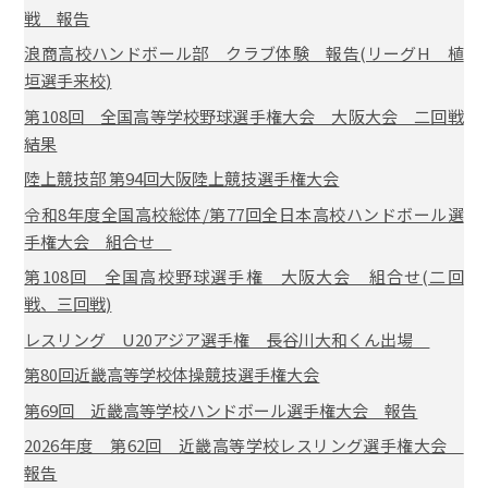
戦 報告
浪商高校ハンドボール部 クラブ体験 報告(リーグH 植
垣選手来校)
第108回 全国高等学校野球選手権大会 大阪大会 二回戦
結果
陸上競技部 第94回大阪陸上競技選手権大会
令和8年度全国高校総体/第77回全日本高校ハンドボール選
手権大会 組合せ
第108回 全国高校野球選手権 大阪大会 組合せ(二回
戦、三回戦)
レスリング U20アジア選手権 長谷川大和くん出場
第80回近畿高等学校体操競技選手権大会
第69回 近畿高等学校ハンドボール選手権大会 報告
2026年度 第62回 近畿高等学校レスリング選手権大会
報告