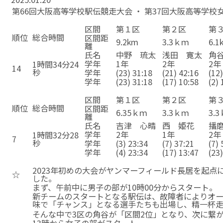
第66回大阪高等学校駅伝競走大会 ・ 第37回大阪高等学校
11
11
11
11
11
11
区間
第１区
第２区
第
順位
総合時間
区間距
9.2km
3.3ｋｍ
6.1
離
氏名
中野 琉太
浅田 寛太
角
学年
1年
2年
2年
1時間34分24
14
秒
学年
(23) 31:18
(21) 42:16
(12
学年
(23) 31:18
(17) 10:58
(2) 
11
11
11
11
11
11
区間
第１区
第２区
第
順位
総合時間
区間距
6.35ｋｍ
3.3ｋｍ
3.
離
氏名
吉津 心晴
西 姫花
播
学年
2年
1年
2年
1時間32分28
7
秒
学年
(3) 23:34
(7) 37:21
(7) 
学年
(4) 23:34
(17) 13:47
(23
11
11
11
11
11
2023年初めの大会がヤンマーフィールド長居を起点
☆
した。
まず、午前中に男子の部が10時00分からスタート。
新チームのスタートとなる駅伝は、故障者によりオ
味で「チャンス」となる選手たちも出場し、精一杯
そんな中で3区の角谷が「区間2位」となり、次に繋
13時から女子の部がスタート。