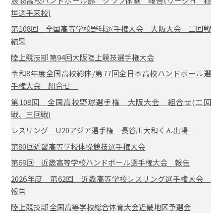
浪商高校ハンドボール部 クラブ体験 報告(リーグH 植
垣選手来校)
第108回 全国高等学校野球選手権大会 大阪大会 二回戦
結果
陸上競技部 第94回大阪陸上競技選手権大会
令和8年度全国高校総体/第77回全日本高校ハンドボール選
手権大会 組合せ
第108回 全国高校野球選手権 大阪大会 組合せ(二回
戦、三回戦)
レスリング U20アジア選手権 長谷川大和くん出場
第80回近畿高等学校体操競技選手権大会
第69回 近畿高等学校ハンドボール選手権大会 報告
2026年度 第62回 近畿高等学校レスリング選手権大会
報告
陸上競技部 全国高等学校総合体育大会近畿地区予選会