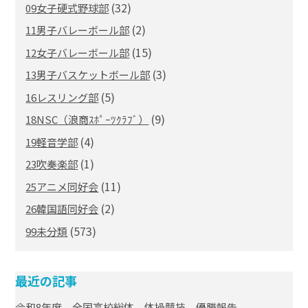
(32)
09女子硬式野球部
(2)
11男子バレーボール部
(15)
12女子バレーボール部
(3)
13男子バスケットボール部
(5)
16レスリング部
(9)
18NSC（浪商ｽﾎﾟｰﾂｸﾗﾌﾞ）
(4)
19軽音学部
(1)
23吹奏楽部
(11)
25アニメ同好会
(2)
26韓国語同好会
(573)
99未分類
最近の記事
令和8年度 全国高校総体 体操競技 優勝報告