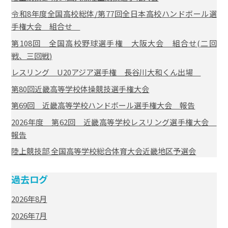
令和8年度全国高校総体/第77回全日本高校ハンドボール選
手権大会 組合せ
第108回 全国高校野球選手権 大阪大会 組合せ(二回
戦、三回戦)
レスリング U20アジア選手権 長谷川大和くん出場
第80回近畿高等学校体操競技選手権大会
第69回 近畿高等学校ハンドボール選手権大会 報告
2026年度 第62回 近畿高等学校レスリング選手権大会
報告
陸上競技部 全国高等学校総合体育大会近畿地区予選会
過去ログ
2026年8月
2026年7月