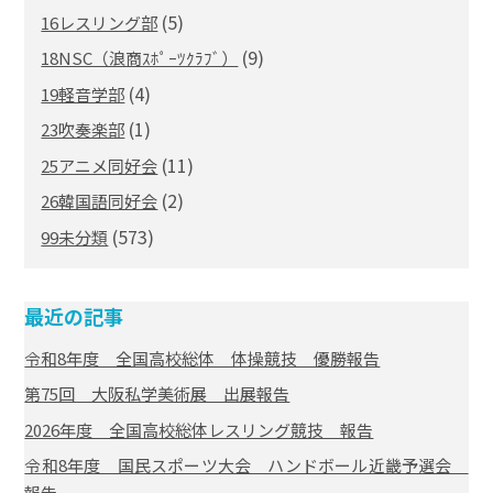
(5)
16レスリング部
(9)
18NSC（浪商ｽﾎﾟｰﾂｸﾗﾌﾞ）
(4)
19軽音学部
(1)
23吹奏楽部
(11)
25アニメ同好会
(2)
26韓国語同好会
(573)
99未分類
最近の記事
令和8年度 全国高校総体 体操競技 優勝報告
第75回 大阪私学美術展 出展報告
2026年度 全国高校総体レスリング競技 報告
令和8年度 国民スポーツ大会 ハンドボール近畿予選会
報告