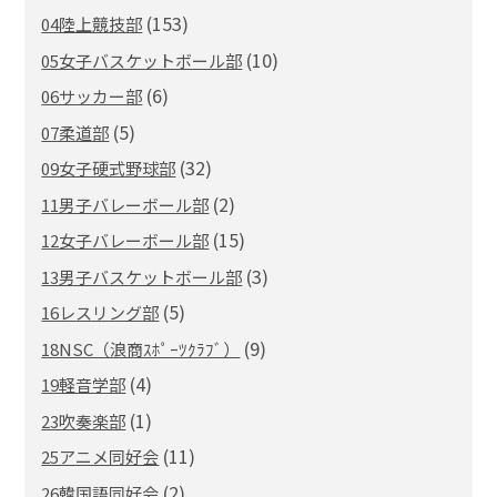
(153)
04陸上競技部
(10)
05女子バスケットボール部
(6)
06サッカー部
(5)
07柔道部
(32)
09女子硬式野球部
(2)
11男子バレーボール部
(15)
12女子バレーボール部
(3)
13男子バスケットボール部
(5)
16レスリング部
(9)
18NSC（浪商ｽﾎﾟｰﾂｸﾗﾌﾞ）
(4)
19軽音学部
(1)
23吹奏楽部
(11)
25アニメ同好会
(2)
26韓国語同好会