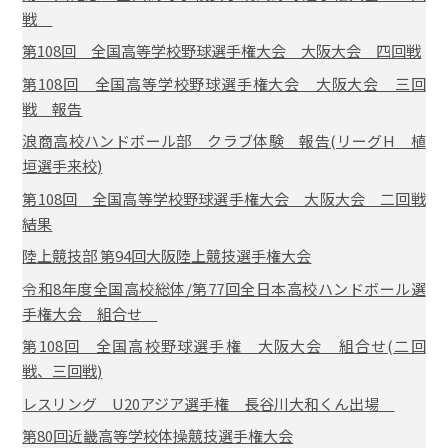
戦
第108回 全国高等学校野球選手権大会 大阪大会 四回戦
第108回 全国高等学校野球選手権大会 大阪大会 三回
戦 報告
浪商高校ハンドボール部 クラブ体験 報告(リーグH 植
垣選手来校)
第108回 全国高等学校野球選手権大会 大阪大会 二回戦
結果
陸上競技部 第94回大阪陸上競技選手権大会
令和8年度全国高校総体/第77回全日本高校ハンドボール選
手権大会 組合せ
第108回 全国高校野球選手権 大阪大会 組合せ(二回
戦、三回戦)
レスリング U20アジア選手権 長谷川大和くん出場
第80回近畿高等学校体操競技選手権大会