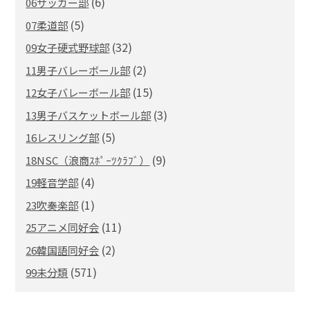
(6)
06サッカー部
(5)
07柔道部
(32)
09女子硬式野球部
(2)
11男子バレーボール部
(15)
12女子バレーボール部
(3)
13男子バスケットボール部
(5)
16レスリング部
(9)
18NSC（浪商ｽﾎﾟｰﾂｸﾗﾌﾞ）
(4)
19軽音学部
(1)
23吹奏楽部
(11)
25アニメ同好会
(2)
26韓国語同好会
(571)
99未分類