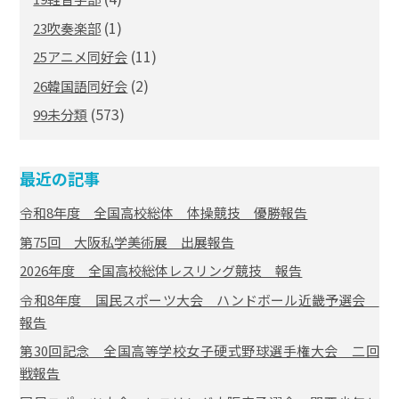
(1)
23吹奏楽部
(11)
25アニメ同好会
(2)
26韓国語同好会
(573)
99未分類
最近の記事
令和8年度 全国高校総体 体操競技 優勝報告
第75回 大阪私学美術展 出展報告
2026年度 全国高校総体レスリング競技 報告
令和8年度 国民スポーツ大会 ハンドボール近畿予選会
報告
第30回記念 全国高等学校女子硬式野球選手権大会 二回
戦報告