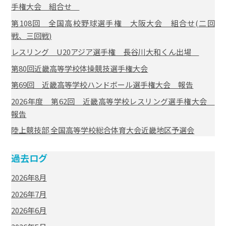
手権大会 組合せ
第108回 全国高校野球選手権 大阪大会 組合せ(二回
戦、三回戦)
レスリング U20アジア選手権 長谷川大和くん出場
第80回近畿高等学校体操競技選手権大会
第69回 近畿高等学校ハンドボール選手権大会 報告
2026年度 第62回 近畿高等学校レスリング選手権大会
報告
陸上競技部 全国高等学校総合体育大会近畿地区予選会
過去ログ
2026年8月
2026年7月
2026年6月