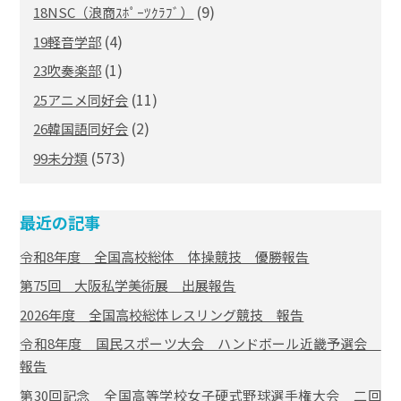
(9)
18NSC（浪商ｽﾎﾟｰﾂｸﾗﾌﾞ）
(4)
19軽音学部
(1)
23吹奏楽部
(11)
25アニメ同好会
(2)
26韓国語同好会
(573)
99未分類
最近の記事
令和8年度 全国高校総体 体操競技 優勝報告
第75回 大阪私学美術展 出展報告
2026年度 全国高校総体レスリング競技 報告
令和8年度 国民スポーツ大会 ハンドボール近畿予選会
報告
第30回記念 全国高等学校女子硬式野球選手権大会 二回