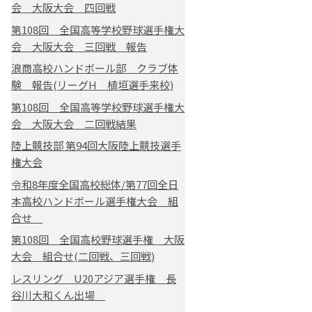
会 大阪大会 四回戦
第108回 全国高等学校野球選手権大
会 大阪大会 三回戦 報告
浪商高校ハンドボール部 クラブ体
験 報告(リーグH 植垣選手来校)
第108回 全国高等学校野球選手権大
会 大阪大会 二回戦結果
陸上競技部 第94回大阪陸上競技選手
権大会
令和8年度全国高校総体/第77回全日
本高校ハンドボール選手権大会 組
合せ
第108回 全国高校野球選手権 大阪
大会 組合せ(二回戦、三回戦)
レスリング U20アジア選手権 長
谷川大和くん出場