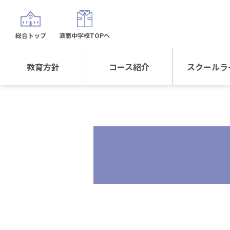
総合トップ
浪商中学校TOPへ
教育方針
コース紹介
スクールラ
教育方針TOP
コース紹介TOP
年間行
校長日記～スクール
進学Sプラスコース
制服紹
ライフ～
進学スポーツコース
沿革
探究総合コース
探究スポーツコース