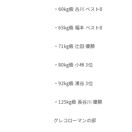
・60kg級 古川 ベスト8
・65kg級 福本 ベスト8
・71kg級 辻田 優勝
・80kg級 小林 3位
・92kg級 濱谷 3位
・125kg級 長谷川 優勝
グレコローマンの部