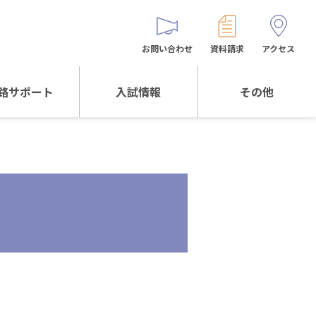
お問い合わせ
資料請求
アクセス
路サポート
入試情報
その他
サポートTOP
入試情報TOP
同窓生の皆様へ
校生からの
WEB出願
保護者会
メッセージ
入試説明会等
バス時刻表
阪体育大学
進学について
お問い合わせ
よくある質問
オリジナルキャラク
ター
「くまぺろ」