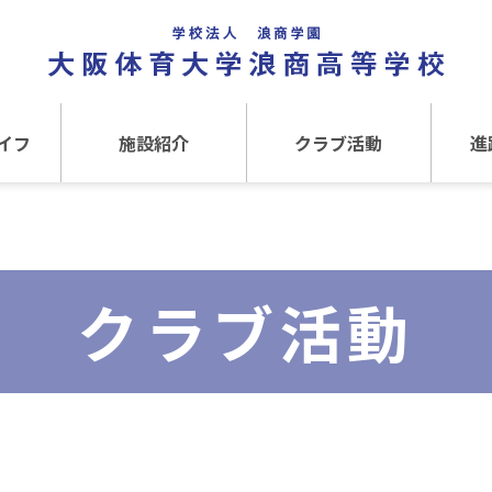
イフ
施設紹介
クラブ活動
進
事
施設紹介TOP
クラブ活動TOP
進路
介
アクセス
運動クラブ
在
クラブ活動
文化クラブ
大
内部