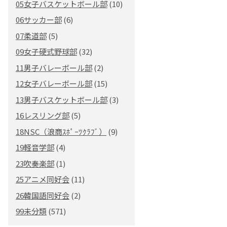
05女子バスケットボール部
(10)
06サッカー部
(6)
07柔道部
(5)
09女子硬式野球部
(32)
11男子バレーボール部
(2)
12女子バレーボール部
(15)
13男子バスケットボール部
(3)
16レスリング部
(5)
18NSC（浪商ｽﾎﾟｰﾂｸﾗﾌﾞ）
(9)
19軽音学部
(4)
23吹奏楽部
(1)
25アニメ同好会
(11)
26韓国語同好会
(2)
99未分類
(571)