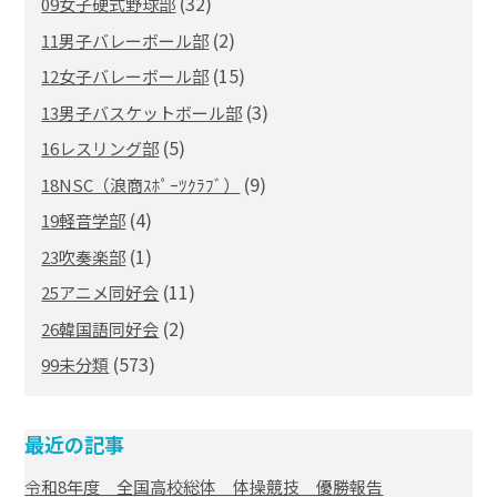
(32)
09女子硬式野球部
(2)
11男子バレーボール部
(15)
12女子バレーボール部
(3)
13男子バスケットボール部
(5)
16レスリング部
(9)
18NSC（浪商ｽﾎﾟｰﾂｸﾗﾌﾞ）
(4)
19軽音学部
(1)
23吹奏楽部
(11)
25アニメ同好会
(2)
26韓国語同好会
(573)
99未分類
最近の記事
令和8年度 全国高校総体 体操競技 優勝報告