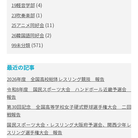
(4)
19軽音学部
(1)
23吹奏楽部
(11)
25アニメ同好会
(2)
26韓国語同好会
(571)
99未分類
最近の記事
2026年度 全国高校総体レスリング競技 報告
令和8年度 国民スポーツ大会 ハンドボール近畿予選会
報告
第30回記念 全国高等学校女子硬式野球選手権大会 二回
戦報告
国民スポーツ大会・レスリング大阪府予選会、関西少年レ
スリング選手権大会 報告