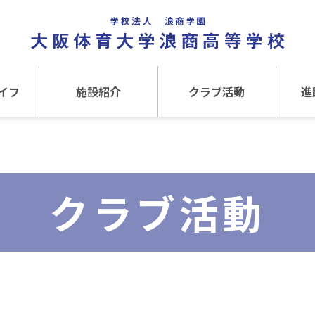
イフ
施設紹介
クラブ活動
進
事
施設紹介TOP
クラブ活動TOP
進路
介
アクセス
運動クラブ
在
クラブ活動
文化クラブ
大
内部