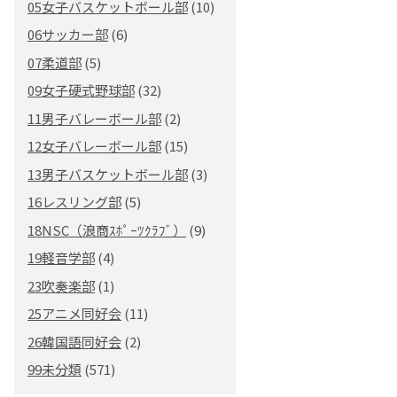
05女子バスケットボール部
(10)
06サッカー部
(6)
07柔道部
(5)
09女子硬式野球部
(32)
11男子バレーボール部
(2)
12女子バレーボール部
(15)
13男子バスケットボール部
(3)
16レスリング部
(5)
18NSC（浪商ｽﾎﾟｰﾂｸﾗﾌﾞ）
(9)
19軽音学部
(4)
23吹奏楽部
(1)
25アニメ同好会
(11)
26韓国語同好会
(2)
99未分類
(571)