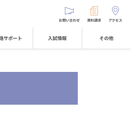
お問い合わせ
資料請求
アクセス
路サポート
入試情報
その他
サポートTOP
入試情報TOP
同窓生の皆様へ
校生からの
WEB出願
保護者会
メッセージ
入試説明会等
バス時刻表
阪体育大学
進学について
お問い合わせ
よくある質問
オリジナルキャラク
ター
「くまぺろ」