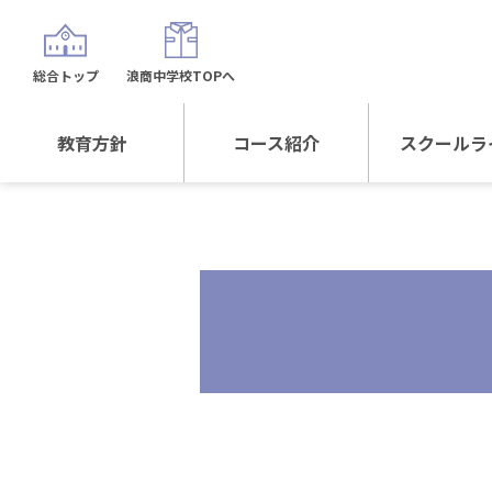
総合トップ
浪商中学校TOPへ
教育方針
コース紹介
スクールラ
教育方針TOP
コース紹介TOP
年間行
校長日記～スクール
進学Sプラスコース
制服紹
ライフ～
進学スポーツコース
沿革
探究総合コース
探究スポーツコース