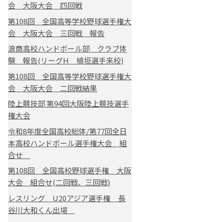
会 大阪大会 四回戦
第108回 全国高等学校野球選手権大
会 大阪大会 三回戦 報告
浪商高校ハンドボール部 クラブ体
験 報告(リーグH 植垣選手来校)
第108回 全国高等学校野球選手権大
会 大阪大会 二回戦結果
陸上競技部 第94回大阪陸上競技選手
権大会
令和8年度全国高校総体/第77回全日
本高校ハンドボール選手権大会 組
合せ
第108回 全国高校野球選手権 大阪
大会 組合せ(二回戦、三回戦)
レスリング U20アジア選手権 長
谷川大和くん出場