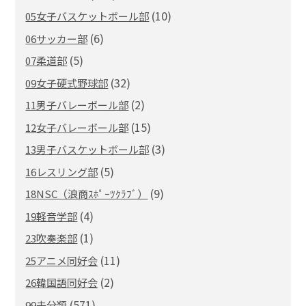
(10)
05女子バスケットボール部
(6)
06サッカー部
(5)
07柔道部
(32)
09女子硬式野球部
(2)
11男子バレーボール部
(15)
12女子バレーボール部
(3)
13男子バスケットボール部
(5)
16レスリング部
(9)
18NSC（浪商ｽﾎﾟｰﾂｸﾗﾌﾞ）
(4)
19軽音学部
(1)
23吹奏楽部
(11)
25アニメ同好会
(2)
26韓国語同好会
(571)
99未分類