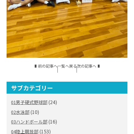
前の記事へ
一覧へ戻る
次の記事へ
サブカテゴリー
(24)
01男子硬式野球部
(10)
02水泳部
(16)
03ハンドボール部
(153)
04陸上競技部