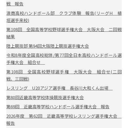
戦 報告
浪商高校ハンドボール部 クラブ体験 報告(リーグH 植
垣選手来校)
第108回 全国高等学校野球選手権大会 大阪大会 二回戦
結果
陸上競技部 第94回大阪陸上競技選手権大会
令和8年度全国高校総体/第77回全日本高校ハンドボール選
手権大会 組合せ
第108回 全国高校野球選手権 大阪大会 組合せ(二回
戦、三回戦)
レスリング U20アジア選手権 長谷川大和くん出場
第80回近畿高等学校体操競技選手権大会
第69回 近畿高等学校ハンドボール選手権大会 報告
2026年度 第62回 近畿高等学校レスリング選手権大会
報告