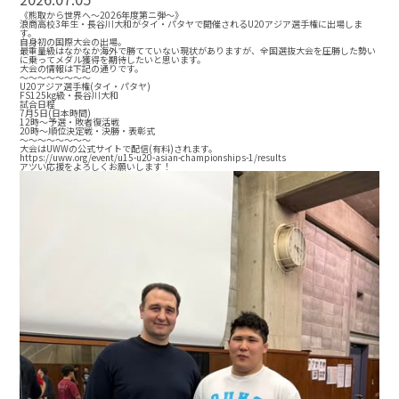
《熊取から世界へ〜2026年度第ニ弾〜》
浪商高校3年生・長谷川大和がタイ・パタヤで開催されるU20アジア選手権に出場しま
す。
自身初の国際大会の出場。
最重量級はなかなか海外で勝てていない現状がありますが、全国選抜大会を圧勝した勢い
に乗ってメダル獲得を期待したいと思います。
大会の情報は下記の通りです。
〜〜〜〜〜〜〜〜
U20アジア選手権(タイ・パタヤ)
FS125kg級・長谷川大和
試合日程
7月5日(日本時間)
12時〜予選・敗者復活戦
20時〜順位決定戦・決勝・表彰式
〜〜〜〜〜〜〜〜
大会はUWWの公式サイトで配信(有料)されます。
https://uww.org/event/u15-u20-asian-championships-1/results
アツい応援をよろしくお願いします！