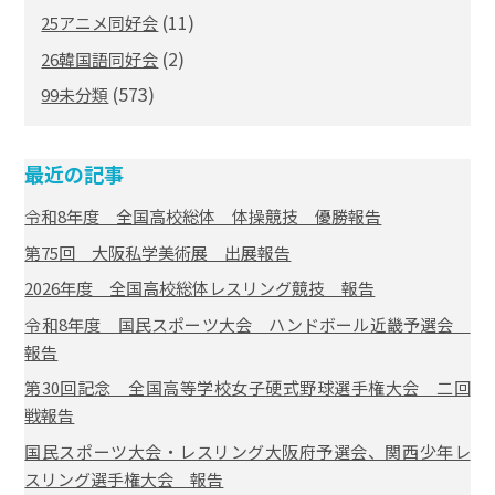
(11)
25アニメ同好会
(2)
26韓国語同好会
(573)
99未分類
最近の記事
令和8年度 全国高校総体 体操競技 優勝報告
第75回 大阪私学美術展 出展報告
2026年度 全国高校総体レスリング競技 報告
令和8年度 国民スポーツ大会 ハンドボール近畿予選会
報告
第30回記念 全国高等学校女子硬式野球選手権大会 二回
戦報告
国民スポーツ大会・レスリング大阪府予選会、関西少年レ
スリング選手権大会 報告