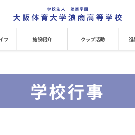
イフ
施設紹介
クラブ活動
進
事
施設紹介TOP
クラブ活動TOP
進路
介
アクセス
運動クラブ
在
学校行事
文化クラブ
大
内部