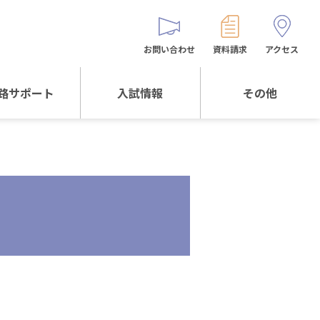
お問い合わせ
資料請求
アクセス
路サポート
入試情報
その他
サポートTOP
入試情報TOP
同窓生の皆様へ
校生からの
WEB出願
保護者会
メッセージ
入試説明会等
バス時刻表
阪体育大学
進学について
お問い合わせ
よくある質問
オリジナルキャラク
ター
「くまぺろ」