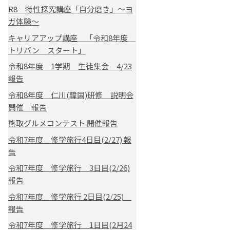
R8 特性探究講座「自分磨き」～ヨ
ガ体験～
キャリアアップ講座 「令和8年度
トリバン スタート」
令和8年度 1学期 生徒集会 4/23
報告
令和8年度 仁川(韓国)研修 説明会
開催 報告
熊取グルメコンテスト 開催報告
令和7年度 修学旅行4日目(2/27) 報
告
令和7年度 修学旅行 3日目(2/26)
報告
令和7年度 修学旅行 2日目(2/25)
報告
令和7年度 修学旅行 1日目(2月24