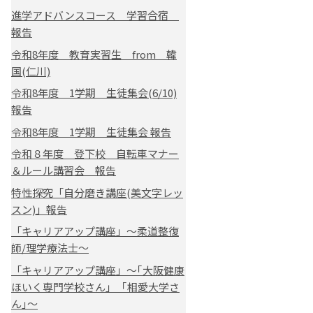
進学アドバンスコース 学習合宿
報告
令和8年度 教育実習生 from 韓
国(仁川)
令和8年度 1学期 生徒集会(6/10)
報告
令和8年度 1学期 生徒集会 報告
令和８年度 登下校 自転車マナー
＆ルール講習会 報告
特性探究「自分磨き講座(美文字レッ
スン)」報告
「キャリアアップ講座」～柔道整復
師/理学療法士～
「キャリアアップ講座」～｢大阪健康
ほいく専門学校さん｣ ｢相愛大学さ
ん｣～