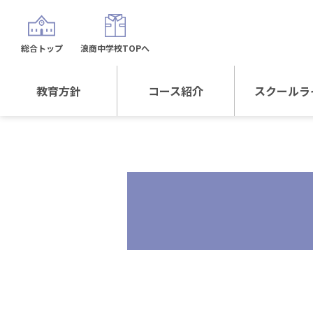
総合トップ
浪商中学校TOPへ
教育方針
コース紹介
スクールラ
教育方針TOP
コース紹介TOP
年間行
校長日記～スクール
進学Sプラスコース
制服紹
ライフ～
進学スポーツコース
沿革
探究総合コース
探究スポーツコース