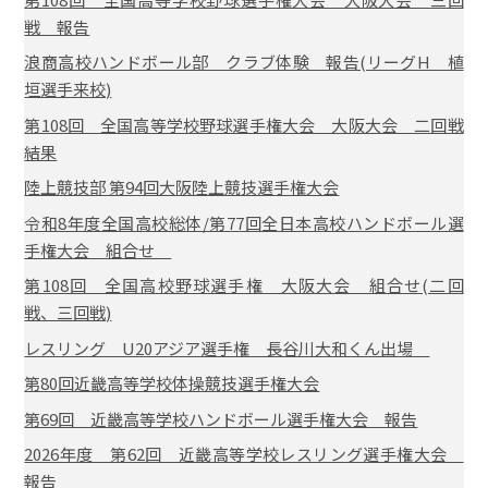
戦 報告
浪商高校ハンドボール部 クラブ体験 報告(リーグH 植
垣選手来校)
第108回 全国高等学校野球選手権大会 大阪大会 二回戦
結果
陸上競技部 第94回大阪陸上競技選手権大会
令和8年度全国高校総体/第77回全日本高校ハンドボール選
手権大会 組合せ
第108回 全国高校野球選手権 大阪大会 組合せ(二回
戦、三回戦)
レスリング U20アジア選手権 長谷川大和くん出場
第80回近畿高等学校体操競技選手権大会
第69回 近畿高等学校ハンドボール選手権大会 報告
2026年度 第62回 近畿高等学校レスリング選手権大会
報告