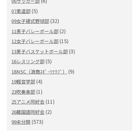
(6)
06サッカー部
(5)
07柔道部
(32)
09女子硬式野球部
(2)
11男子バレーボール部
(15)
12女子バレーボール部
(3)
13男子バスケットボール部
(5)
16レスリング部
(9)
18NSC（浪商ｽﾎﾟｰﾂｸﾗﾌﾞ）
(4)
19軽音学部
(1)
23吹奏楽部
(11)
25アニメ同好会
(2)
26韓国語同好会
(573)
99未分類