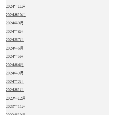
2024年11月
2024年10月
2024年9月
2024年8月
2024年7月
2024年6月
2024年5月
2024年4月
2024年3月
2024年2月
2024年1月
2023年12月
2023年11月
2023年10月