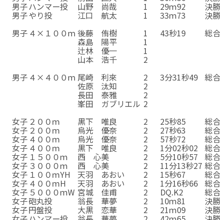
男子
ハンマー投
山野 尚哉
1
29ｍ92
決
男子
やり投
江口 航太
1
33ｍ73
決
☆
☆
☆
☆
☆
☆
男子
４×１００ｍ
後藤 侑樹
1
43秒19
総
男子
森島 陽平
1
男子
辻林 優一
1
男子
山本 浩千
2
☆
☆
☆
☆
☆
☆
男子
４×４００ｍ
尾崎 利來
2
3分31秒49
総
男子
佐原 汰知
2
男子
長田 泰雅
2
男子
峯田 ガブリエル
2
☆
☆
☆
☆
☆
☆
女子
２００ｍ
黒下 唯良
2
25秒85
総
女子
２００ｍ
烏光 優奈
2
27秒63
総
女子
４００ｍ
烏光 優奈
2
57秒72
総
女子
４００ｍ
黒下 唯良
2
1分02秒02
総
女子
１５００ｍ
西 心美
2
5分10秒57
総
女子
３０００ｍ
西 心美
2
11分13秒27
総
女子
１００ｍYH
天羽 あおい
2
15秒67
総
女子
４００ｍH
天羽 あおい
2
1分16秒66
総
女子
５０００ｍW
宮城 佳甫
2
DQ.K2
総
女子
砲丸投
翁長 華夢
2
10ｍ81
決
女子
円盤投
大黒 恋華
2
21ｍ09
決
女子
ハンマー投
翁長 華夢
2
42ｍ65
決