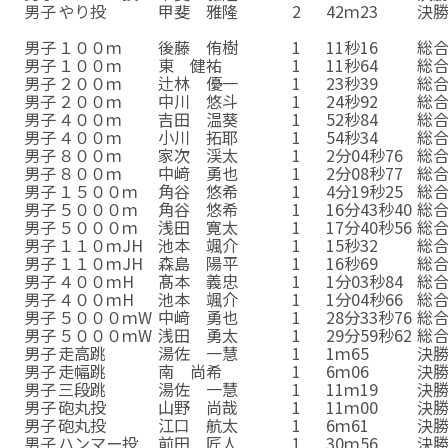
男子
やり投
甲斐 雅隆
2
42ｍ23
決
☆
☆
☆
☆
☆
☆
男子
１００ｍ
後藤 侑樹
1
11秒16
総
男子
１００ｍ
東 健祐
1
11秒64
総
男子
２００ｍ
辻林 優一
1
23秒39
総
男子
２００ｍ
中川 悠斗
1
24秒92
総
男子
４００ｍ
吉田 温葵
1
52秒84
総
男子
４００ｍ
小川 拓耶
1
54秒34
総
男子
８００ｍ
家次 渓太
1
2分04秒76
総
男子
８００ｍ
中﨑 勇也
1
2分08秒77
総
男子
１５００ｍ
角谷 悠希
1
4分19秒25
総
男子
５０００ｍ
角谷 悠希
1
16分43秒40
総
男子
５０００ｍ
浅田 寛太
1
17分40秒56
総
男子
１１０ｍJH
池本 颯介
1
15秒32
総
男子
１１０ｍJH
森島 陽平
1
16秒69
総
男子
４００ｍH
髙本 義忠
1
1分03秒84
総
男子
４００ｍH
池本 颯介
1
1分04秒66
総
男子
５０００ｍW
中﨑 勇也
1
28分33秒76
総
男子
５０００ｍW
浅田 勇太
1
29分59秒62
総
男子
走高跳
湯佐 一慧
1
1ｍ65
決
男子
走幅跳
南 尚希
1
6ｍ06
決
男子
三段跳
湯佐 一慧
1
11ｍ19
決
男子
砲丸投
山野 尚哉
1
11ｍ00
決
男子
砲丸投
江口 航太
1
6ｍ61
決
男子
ハンマー投
前田 匠人
1
30ｍ56
決