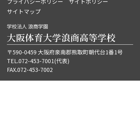
プライバシーポリシー
サイトポリシー
サイトマップ
学校法人 浪商学園
大阪体育大学浪商高等学校
〒590-0459 大阪府泉南郡熊取町朝代台1番1号
TEL.
072-453-7001
(代表)
FAX.072-453-7002