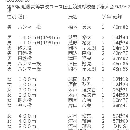
第58回近畿高等学校ユース陸上競技対校選手権大会 9/19~
場
性別
種目
氏名
学年
記録
☆
☆
☆
☆
☆
男
ハンマー投
橋本 昊大
1
40ｍ82
☆
☆
☆
☆
☆
男
１１０ｍＨ(0.991m)
芝野 裕太
2
14秒40
男
１１０ｍＨ(0.991m)
芝野 裕太
2
14秒24
男
砲丸投
岡本 皇太朗
2
14ｍ10
男
円盤投
西込 隆将
2
42ｍ77
男
円盤投
津田 翔亮
2
37ｍ92
男
ハンマー投
津田 翔亮
2
46ｍ86
男
ハンマー投
岡本 皇太朗
2
43ｍ53
☆
☆
☆
☆
☆
女
１００ｍ
原薗 梨乃
1
12秒18
女
１００ｍ
原薗 梨乃
1
12秒24
女
２００ｍ
木戸 理央音
1
25秒21
女
２００ｍ
木戸 理央音
1
24秒99
女
砲丸投
西堂 心雪
1
10ｍ77
女
やり投
片山 心美
1
38ｍ47
☆
☆
☆
☆
☆
女
４００ｍ
河村 瑠奈
2
57秒74
女
４００ｍ
河村 瑠奈
2
57秒00
女
８００ｍ
河村 瑠奈
2
ＤＮＳ