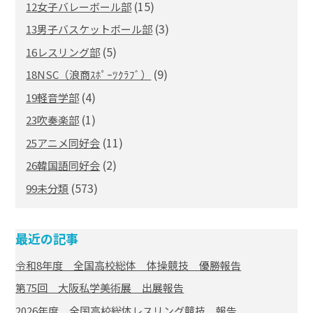
(15)
12女子バレーボール部
(3)
13男子バスケットボール部
(5)
16レスリング部
(9)
18NSC（浪商ｽﾎﾟｰﾂｸﾗﾌﾞ）
(4)
19軽音学部
(1)
23吹奏楽部
(11)
25アニメ同好会
(2)
26韓国語同好会
(573)
99未分類
最近の記事
令和8年度 全国高校総体 体操競技 優勝報告
第75回 大阪私学美術展 出展報告
2026年度 全国高校総体レスリング競技 報告