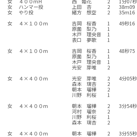
女
４００ｍH
西 姫花
2
1分07秒
女
ハンマー投
上田 杏
2
38ｍ09
女
やり投
緒方 想空
2
35ｍ16
☆
☆
☆
☆
☆
女
４×１００ｍ
吉岡 桜香
1
49秒16
女
４×１００ｍ
原薗 梨乃
1
女
４×１００ｍ
木戸 理央音
1
女
４×１００ｍ
表口 夢歌
1
☆
☆
☆
☆
☆
女
４×１００ｍ
吉岡 桜香
1
48秒75
女
４×１００ｍ
原薗 梨乃
1
女
４×１００ｍ
木戸 理央音
1
女
４×１００ｍ
光安 芽唯
2
☆
☆
☆
☆
☆
女
４×４００ｍ
光安 芽唯
2
4分05秒
女
４×４００ｍ
森本 璃杏
2
女
４×４００ｍ
朝本 瑠樺
2
女
４×４００ｍ
川野 利桜
1
☆
☆
☆
☆
☆
女
４×４００ｍ
朝本 瑠樺
2
3分54秒
女
４×４００ｍ
河村 瑠奈
2
女
４×４００ｍ
川野 利桜
1
女
４×４００ｍ
森本 璃杏
2
☆
☆
☆
☆
☆
女
４×４００ｍ
朝本 瑠樺
2
3分55秒