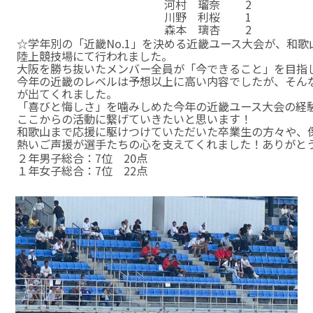
女
４×４００ｍ
河村 瑠奈
2
女
４×４００ｍ
川野 利桜
1
女
４×４００ｍ
森本 璃杏
2
☆学年別の「近畿No.1」を決める近畿ユース大会が、和
陸上競技場にて行われました。
大阪を勝ち抜いたメンバー全員が「今できること」を目指
今年の近畿のレベルは予想以上に高い内容でしたが、そん
が出てくれました。
「喜びと悔しさ」を噛みしめた今年の近畿ユース大会の経験
ここからの活動に繋げていきたいと思います！
和歌山まで応援に駆けつけていただいた卒業生の方々や、
熱いご声援が選手たちの心を支えてくれました！ありがと
２年男子総合：7位 20点
１年女子総合：7位 22点