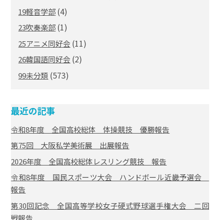
(4)
19軽音学部
(1)
23吹奏楽部
(11)
25アニメ同好会
(2)
26韓国語同好会
(573)
99未分類
最近の記事
令和8年度 全国高校総体 体操競技 優勝報告
第75回 大阪私学美術展 出展報告
2026年度 全国高校総体レスリング競技 報告
令和8年度 国民スポーツ大会 ハンドボール近畿予選会
報告
第30回記念 全国高等学校女子硬式野球選手権大会 二回
戦報告