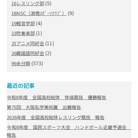
(5)
16レスリング部
(9)
18NSC（浪商ｽﾎﾟｰﾂｸﾗﾌﾞ）
(4)
19軽音学部
(1)
23吹奏楽部
(11)
25アニメ同好会
(2)
26韓国語同好会
(573)
99未分類
最近の記事
令和8年度 全国高校総体 体操競技 優勝報告
第75回 大阪私学美術展 出展報告
2026年度 全国高校総体レスリング競技 報告
令和8年度 国民スポーツ大会 ハンドボール近畿予選会
報告