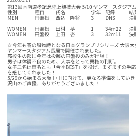
第13回木南道孝記念陸上競技大会 5/10 ヤンマースタジア
性別
種目
氏名
学年
記録
結
MEN
円盤投
西込 隆将
3
DNS
決
☆
☆
☆
☆
☆
☆
WOMEN
円盤投
田村 夢
1
34ｍ22
決
WOMEN
円盤投
上田 杏
3
32ｍ11
決
☆
☆
☆
☆
☆
☆
☆今年も春の風物詩となる日本グランプリシリーズ 大阪大
ヤンマースタジアム長居で開催されました。
高校生の部に今年は投擲の円盤投のみが出場！
男子は体調不良のため、大事をとって棄権の判断。
女子二名は両名とも「今季BEST」を投げ、まずまずの手
を感じてくれました！
5/29から始まる大阪 I・Hに向けて、更なる準備をしてい
沢山のご声援、ありがとうございました！