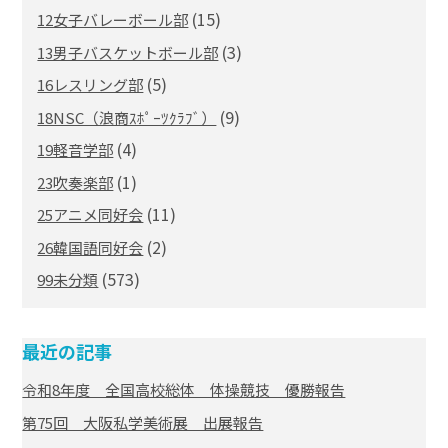
(15)
12女子バレーボール部
(3)
13男子バスケットボール部
(5)
16レスリング部
(9)
18NSC（浪商ｽﾎﾟｰﾂｸﾗﾌﾞ）
(4)
19軽音学部
(1)
23吹奏楽部
(11)
25アニメ同好会
(2)
26韓国語同好会
(573)
99未分類
最近の記事
令和8年度 全国高校総体 体操競技 優勝報告
第75回 大阪私学美術展 出展報告