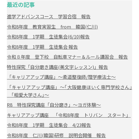
最近の記事
進学アドバンスコース 学習合宿 報告
令和8年度 教育実習生 from 韓国(仁川)
令和8年度 1学期 生徒集会(6/10)報告
令和8年度 1学期 生徒集会 報告
令和８年度 登下校 自転車マナー＆ルール講習会 報告
特性探究「自分磨き講座(美文字レッスン)」報告
「キャリアアップ講座」～柔道整復師/理学療法士～
「キャリアアップ講座」～｢大阪健康ほいく専門学校さん｣
｢相愛大学さん｣～
R8 特性探究講座「自分磨き」～ヨガ体験～
キャリアアップ講座 「令和8年度 トリバン スタート」
令和8年度 1学期 生徒集会 4/23報告
令和8年度 仁川(韓国)研修 説明会開催 報告