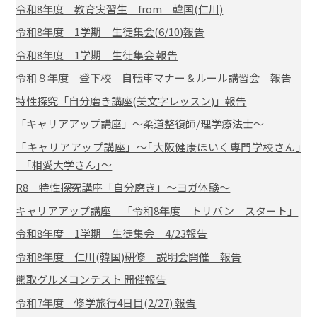
令和8年度 教育実習生 from 韓国(仁川)
令和8年度 1学期 生徒集会(6/10)報告
令和8年度 1学期 生徒集会 報告
令和８年度 登下校 自転車マナー＆ルール講習会 報告
特性探究「自分磨き講座(美文字レッスン)」報告
「キャリアアップ講座」～柔道整復師/理学療法士～
「キャリアアップ講座」～｢大阪健康ほいく専門学校さん｣
｢相愛大学さん｣～
R8 特性探究講座「自分磨き」～ヨガ体験～
キャリアアップ講座 「令和8年度 トリバン スタート」
令和8年度 1学期 生徒集会 4/23報告
令和8年度 仁川(韓国)研修 説明会開催 報告
熊取グルメコンテスト 開催報告
令和7年度 修学旅行4日目(2/27) 報告