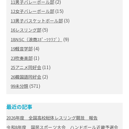
(2)
11男子バレーボール部
(15)
12女子バレーボール部
(3)
13男子バスケットボール部
(5)
16レスリング部
(9)
18NSC（浪商ｽﾎﾟｰﾂｸﾗﾌﾞ）
(4)
19軽音学部
(1)
23吹奏楽部
(11)
25アニメ同好会
(2)
26韓国語同好会
(571)
99未分類
最近の記事
2026年度 全国高校総体レスリング競技 報告
令和8年度 国民スポーツ大会 ハンドボール近畿予選会