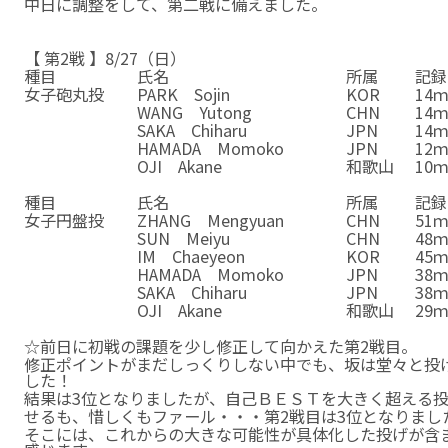
中日に調整をして、第二戦に備えました。
☆
☆
【 第2戦 】8/27（日）
種目
氏名
所属
記録
女子砲丸投
PARK Sojin
KOR
14ｍ
WANG Yutong
CHN
14ｍ
SAKA Chiharu
JPN
14ｍ
HAMADA Momoko
JPN
12ｍ
OJI Akane
和歌山
10ｍ
☆
種目
氏名
所属
記録
女子円盤投
ZHANG Mengyuan
CHN
51ｍ
SUN Meiyu
CHN
48ｍ
IM Chaeyeon
KOR
45ｍ
HAMADA Momoko
JPN
38ｍ
SAKA Chiharu
JPN
38ｍ
OJI Akane
和歌山
29ｍ
☆
☆前日に初戦の課題を少し修正して向かえた第2戦目。
修正ポイントがまだしっくりしない中でも、坂は堂々と投
した！
結果は3位となりましたが、自己ＢＥＳＴを大きく超える投
せるも、惜しくもファール・・・第2戦目は3位となりまし
そこには、これからの大きな可能性が具体化した投げが含