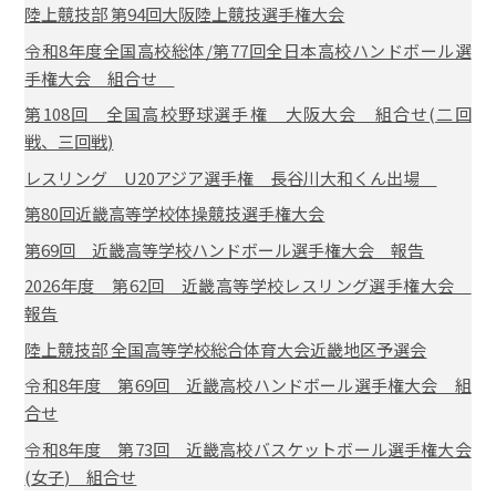
陸上競技部 第94回大阪陸上競技選手権大会
令和8年度全国高校総体/第77回全日本高校ハンドボール選
手権大会 組合せ
第108回 全国高校野球選手権 大阪大会 組合せ(二回
戦、三回戦)
レスリング U20アジア選手権 長谷川大和くん出場
第80回近畿高等学校体操競技選手権大会
第69回 近畿高等学校ハンドボール選手権大会 報告
2026年度 第62回 近畿高等学校レスリング選手権大会
報告
陸上競技部 全国高等学校総合体育大会近畿地区予選会
令和8年度 第69回 近畿高校ハンドボール選手権大会 組
合せ
令和8年度 第73回 近畿高校バスケットボール選手権大会
(女子) 組合せ