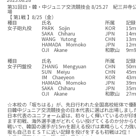
第31回日・韓・中ジュニア交流競技会 8/25.27 紀三井
場
【 第1戦 】8/25（金）
種目
氏名
所属
記録
女子砲丸投
PARK Sojin
KOR
15ｍ
SAKA Chiharu
JPN
14ｍ
WANG Yutong
CHN
13ｍ
HAMADA Momoko
JPN
12ｍ
OJI Akane
和歌山
9ｍ9
☆
種目
氏名
所属
記録
女子円盤投
ZHANG Mengyuan
CHN
50ｍ
SUN Meiyu
CHN
45ｍ
IM Chaeyeon
KOR
43ｍ
HAMADA Momoko
JPN
39ｍ
SAKA Chiharu
JPN
35ｍ
OJI Akane
和歌山
27ｍ
☆
☆本校の「坂ちはる」が、先日行われた全国高校総体で優
日韓中ジュニア交流競技会の日本代表に選ばれ出場しまし
日本代表のユニフォーム姿は、初々しく輝いているのが印
ます初戦、海外選手達がどれくらい投げてくるのか分から
戦いで、韓国の選手が15ｍを超える投げは素晴らしく力強
坂も自己ＢＥＳＴに近い記録を投げをするも初戦は2位！