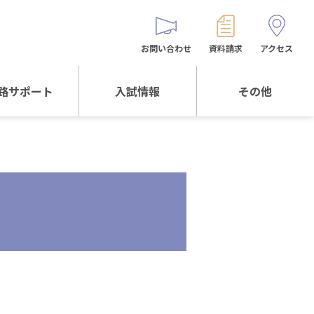
お問い合わせ
資料請求
アクセス
路サポート
入試情報
その他
サポートTOP
入試情報TOP
同窓生の皆様へ
校生からの
WEB出願
保護者会
メッセージ
入試説明会等
バス時刻表
阪体育大学
進学について
お問い合わせ
よくある質問
オリジナルキャラク
ター
「くまぺろ」