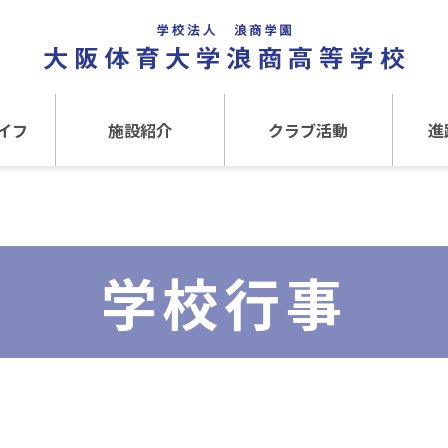
イフ
施設紹介
クラブ活動
進
事
施設紹介TOP
クラブ活動TOP
進路
介
アクセス
運動クラブ
在
学校行事
文化クラブ
大
内部