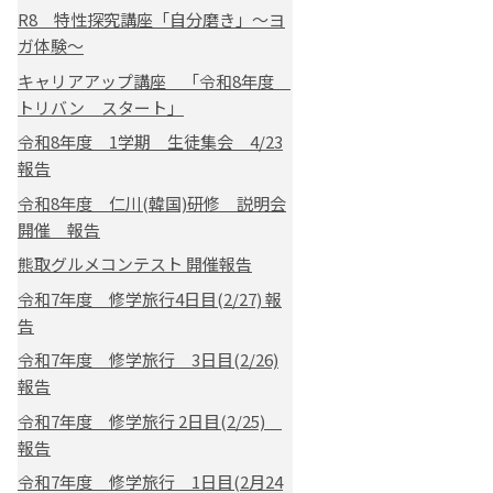
R8 特性探究講座「自分磨き」～ヨ
ガ体験～
キャリアアップ講座 「令和8年度
トリバン スタート」
令和8年度 1学期 生徒集会 4/23
報告
令和8年度 仁川(韓国)研修 説明会
開催 報告
熊取グルメコンテスト 開催報告
令和7年度 修学旅行4日目(2/27) 報
告
令和7年度 修学旅行 3日目(2/26)
報告
令和7年度 修学旅行 2日目(2/25)
報告
令和7年度 修学旅行 1日目(2月24