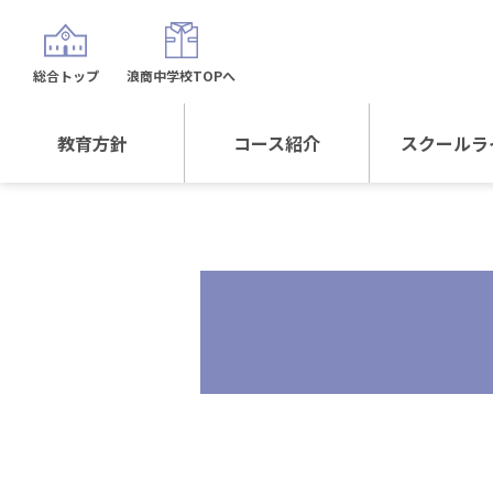
総合トップ
浪商中学校TOPへ
教育方針
コース紹介
スクールラ
教育方針TOP
コース紹介TOP
年間行
校長日記～スクール
進学Sプラスコース
制服紹
ライフ～
進学スポーツコース
沿革
探究総合コース
探究スポーツコース