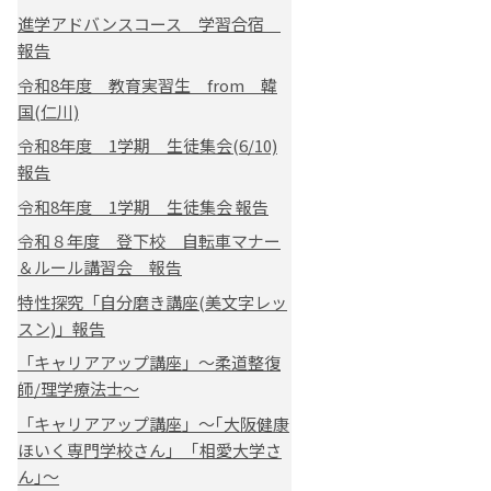
進学アドバンスコース 学習合宿
報告
令和8年度 教育実習生 from 韓
国(仁川)
令和8年度 1学期 生徒集会(6/10)
報告
令和8年度 1学期 生徒集会 報告
令和８年度 登下校 自転車マナー
＆ルール講習会 報告
特性探究「自分磨き講座(美文字レッ
スン)」報告
「キャリアアップ講座」～柔道整復
師/理学療法士～
「キャリアアップ講座」～｢大阪健康
ほいく専門学校さん｣ ｢相愛大学さ
ん｣～