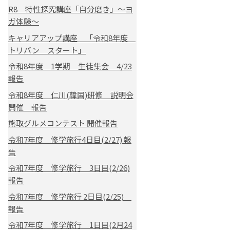
R8 特性探究講座「自分磨き」～ヨ
ガ体験～
キャリアアップ講座 「令和8年度
トリバン スタート」
令和8年度 1学期 生徒集会 4/23
報告
令和8年度 仁川(韓国)研修 説明会
開催 報告
熊取グルメコンテスト 開催報告
令和7年度 修学旅行4日目(2/27) 報
告
令和7年度 修学旅行 3日目(2/26)
報告
令和7年度 修学旅行 2日目(2/25)
報告
令和7年度 修学旅行 1日目(2月24