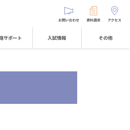
お問い合わせ
資料請求
アクセス
路サポート
入試情報
その他
サポートTOP
入試情報TOP
同窓生の皆様へ
校生からの
WEB出願
保護者会
メッセージ
入試説明会等
バス時刻表
阪体育大学
進学について
お問い合わせ
よくある質問
オリジナルキャラク
ター
「くまぺろ」