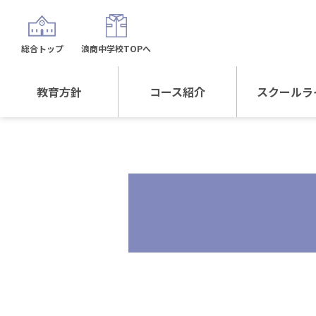
総合トップ
浪商中学校TOPへ
教育方針
コース紹介
スクールラ
教育方針TOP
コース紹介TOP
年間行
校長日記～スクール
進学Sプラスコース
制服紹
ライフ～
進学スポーツコース
沿革
探究総合コース
探究スポーツコース