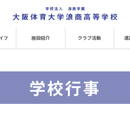
イフ
施設紹介
クラブ活動
進
事
施設紹介TOP
クラブ活動TOP
進路
介
アクセス
運動クラブ
在
学校行事
文化クラブ
大
内部