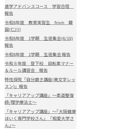
進学アドバンスコース 学習合宿
報告
令和8年度 教育実習生 from 韓
国(仁川)
令和8年度 1学期 生徒集会(6/10)
報告
令和8年度 1学期 生徒集会 報告
令和８年度 登下校 自転車マナー
＆ルール講習会 報告
特性探究「自分磨き講座(美文字レッ
スン)」報告
「キャリアアップ講座」～柔道整復
師/理学療法士～
「キャリアアップ講座」～｢大阪健康
ほいく専門学校さん｣ ｢相愛大学さ
ん｣～