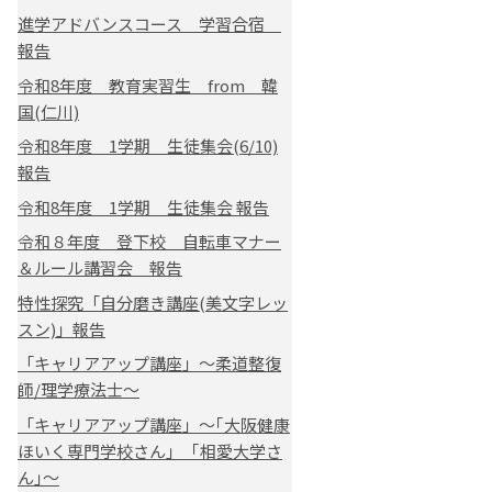
進学アドバンスコース 学習合宿
報告
令和8年度 教育実習生 from 韓
国(仁川)
令和8年度 1学期 生徒集会(6/10)
報告
令和8年度 1学期 生徒集会 報告
令和８年度 登下校 自転車マナー
＆ルール講習会 報告
特性探究「自分磨き講座(美文字レッ
スン)」報告
「キャリアアップ講座」～柔道整復
師/理学療法士～
「キャリアアップ講座」～｢大阪健康
ほいく専門学校さん｣ ｢相愛大学さ
ん｣～