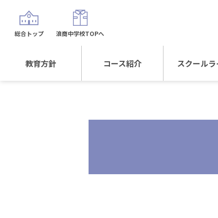
総合トップ
浪商中学校TOPへ
教育方針
コース紹介
スクールラ
教育方針TOP
コース紹介TOP
年間行
校長日記～スクール
進学Sプラスコース
制服紹
ライフ～
進学スポーツコース
沿革
探究総合コース
探究スポーツコース