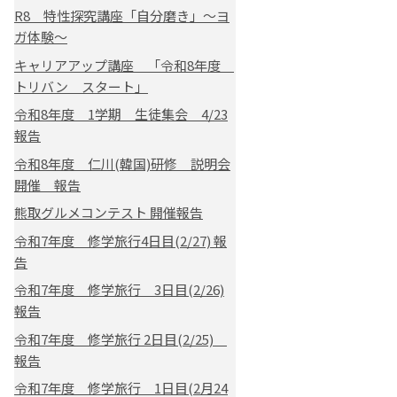
R8 特性探究講座「自分磨き」～ヨ
ガ体験～
キャリアアップ講座 「令和8年度
トリバン スタート」
令和8年度 1学期 生徒集会 4/23
報告
令和8年度 仁川(韓国)研修 説明会
開催 報告
熊取グルメコンテスト 開催報告
令和7年度 修学旅行4日目(2/27) 報
告
令和7年度 修学旅行 3日目(2/26)
報告
令和7年度 修学旅行 2日目(2/25)
報告
令和7年度 修学旅行 1日目(2月24