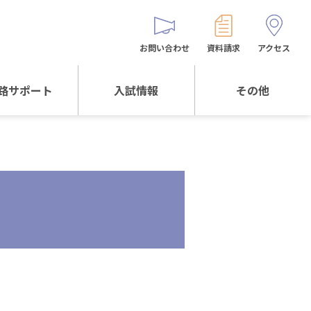
お問い合わせ
資料請求
アクセス
路サポート
入試情報
その他
サポートTOP
入試情報TOP
同窓生の皆様へ
校生からの
WEB出願
保護者会
メッセージ
入試説明会等
バス時刻表
阪体育大学
進学について
お問い合わせ
よくある質問
オリジナルキャラク
ター
「くまぺろ」