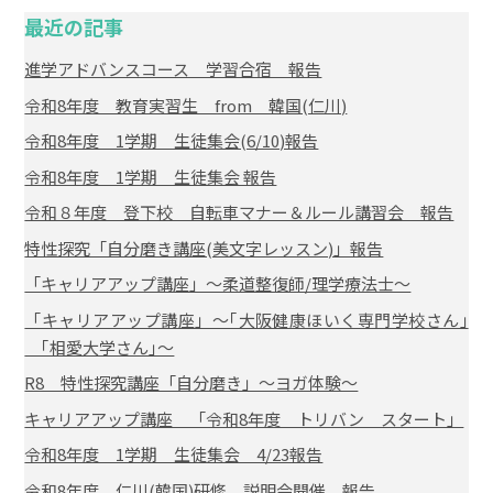
最近の記事
進学アドバンスコース 学習合宿 報告
令和8年度 教育実習生 from 韓国(仁川)
令和8年度 1学期 生徒集会(6/10)報告
令和8年度 1学期 生徒集会 報告
令和８年度 登下校 自転車マナー＆ルール講習会 報告
特性探究「自分磨き講座(美文字レッスン)」報告
「キャリアアップ講座」～柔道整復師/理学療法士～
「キャリアアップ講座」～｢大阪健康ほいく専門学校さん｣
｢相愛大学さん｣～
R8 特性探究講座「自分磨き」～ヨガ体験～
キャリアアップ講座 「令和8年度 トリバン スタート」
令和8年度 1学期 生徒集会 4/23報告
令和8年度 仁川(韓国)研修 説明会開催 報告