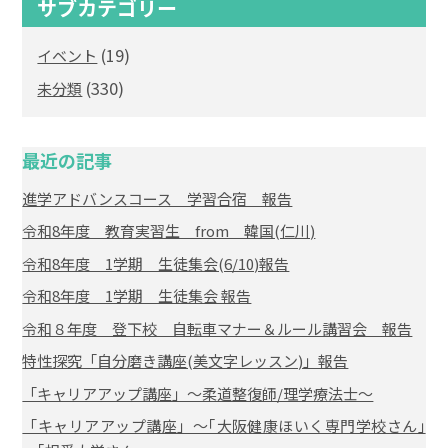
サブカテゴリー
(19)
イベント
(330)
未分類
最近の記事
進学アドバンスコース 学習合宿 報告
令和8年度 教育実習生 from 韓国(仁川)
令和8年度 1学期 生徒集会(6/10)報告
令和8年度 1学期 生徒集会 報告
令和８年度 登下校 自転車マナー＆ルール講習会 報告
特性探究「自分磨き講座(美文字レッスン)」報告
「キャリアアップ講座」～柔道整復師/理学療法士～
「キャリアアップ講座」～｢大阪健康ほいく専門学校さん｣