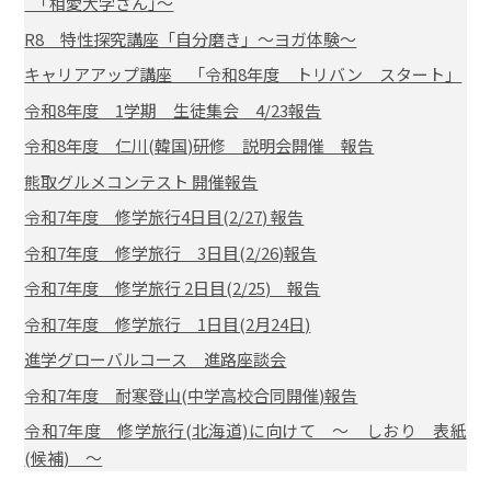
｢相愛大学さん｣～
R8 特性探究講座「自分磨き」～ヨガ体験～
キャリアアップ講座 「令和8年度 トリバン スタート」
令和8年度 1学期 生徒集会 4/23報告
令和8年度 仁川(韓国)研修 説明会開催 報告
熊取グルメコンテスト 開催報告
令和7年度 修学旅行4日目(2/27) 報告
令和7年度 修学旅行 3日目(2/26)報告
令和7年度 修学旅行 2日目(2/25) 報告
令和7年度 修学旅行 1日目(2月24日)
進学グローバルコース 進路座談会
令和7年度 耐寒登山(中学高校合同開催)報告
令和7年度 修学旅行(北海道)に向けて ～ しおり 表紙
(候補) ～