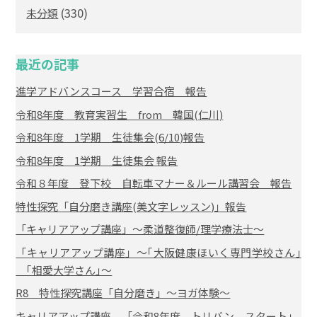
(330)
未分類
最近の記事
進学アドバンスコース 学習合宿 報告
令和8年度 教育実習生 from 韓国(仁川)
令和8年度 1学期 生徒集会(6/10)報告
令和8年度 1学期 生徒集会 報告
令和８年度 登下校 自転車マナー＆ルール講習会 報告
特性探究「自分磨き講座(美文字レッスン)」報告
「キャリアアップ講座」～柔道整復師/理学療法士～
「キャリアアップ講座」～｢大阪健康ほいく専門学校さん｣
｢相愛大学さん｣～
R8 特性探究講座「自分磨き」～ヨガ体験～
キャリアアップ講座 「令和8年度 トリバン スタート」