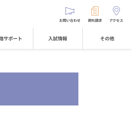
お問い合わせ
資料請求
アクセス
路サポート
入試情報
その他
サポートTOP
入試情報TOP
同窓生の皆様へ
校生からの
WEB出願
保護者会
メッセージ
入試説明会等
バス時刻表
阪体育大学
進学について
お問い合わせ
よくある質問
オリジナルキャラク
ター
「くまぺろ」