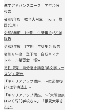
進学アドバンスコース 学習合宿
報告
令和8年度 教育実習生 from 韓
国(仁川)
令和8年度 1学期 生徒集会(6/10)
報告
令和8年度 1学期 生徒集会 報告
令和８年度 登下校 自転車マナー
＆ルール講習会 報告
特性探究「自分磨き講座(美文字レッ
スン)」報告
「キャリアアップ講座」～柔道整復
師/理学療法士～
「キャリアアップ講座」～｢大阪健康
ほいく専門学校さん｣ ｢相愛大学さ
ん｣～