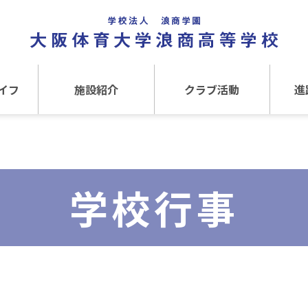
イフ
施設紹介
クラブ活動
進
事
施設紹介TOP
クラブ活動TOP
進路
介
アクセス
運動クラブ
在
学校行事
文化クラブ
大
内部