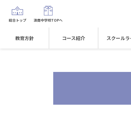
総合トップ
浪商中学校TOPへ
教育方針
コース紹介
スクールラ
教育方針TOP
コース紹介TOP
年間行
校長日記～スクール
進学Sプラスコース
制服紹
ライフ～
進学スポーツコース
沿革
探究総合コース
探究スポーツコース