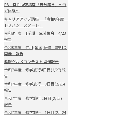
R8 特性探究講座「自分磨き」～ヨ
ガ体験～
キャリアアップ講座 「令和8年度
トリバン スタート」
令和8年度 1学期 生徒集会 4/23
報告
令和8年度 仁川(韓国)研修 説明会
開催 報告
熊取グルメコンテスト 開催報告
令和7年度 修学旅行4日目(2/27) 報
告
令和7年度 修学旅行 3日目(2/26)
報告
令和7年度 修学旅行 2日目(2/25)
報告
令和7年度 修学旅行 1日目(2月24