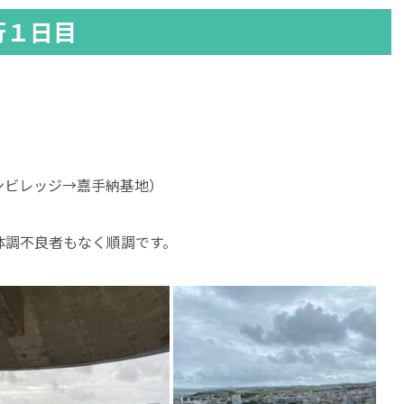
行１日目
ンビレッジ→嘉手納基地）
体調不良者もなく順調です。