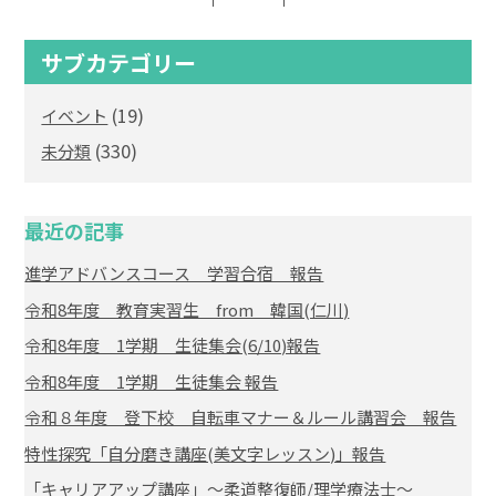
サブカテゴリー
(19)
イベント
(330)
未分類
最近の記事
進学アドバンスコース 学習合宿 報告
令和8年度 教育実習生 from 韓国(仁川)
令和8年度 1学期 生徒集会(6/10)報告
令和8年度 1学期 生徒集会 報告
令和８年度 登下校 自転車マナー＆ルール講習会 報告
特性探究「自分磨き講座(美文字レッスン)」報告
「キャリアアップ講座」～柔道整復師/理学療法士～