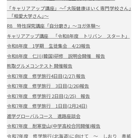
「キャリアアップ講座」～｢大阪健康ほいく専門学校さん｣
｢相愛大学さん｣～
R8 特性探究講座「自分磨き」～ヨガ体験～
キャリアアップ講座 「令和8年度 トリバン スタート」
令和8年度 1学期 生徒集会 4/23報告
令和8年度 仁川(韓国)研修 説明会開催 報告
熊取グルメコンテスト 開催報告
令和7年度 修学旅行4日目(2/27) 報告
令和7年度 修学旅行 3日目(2/26)報告
令和7年度 修学旅行 2日目(2/25) 報告
令和7年度 修学旅行 1日目(2月24日)
進学グローバルコース 進路座談会
令和7年度 耐寒登山(中学高校合同開催)報告
令和7年度 修学旅行(北海道)に向けて ～ しおり 表紙