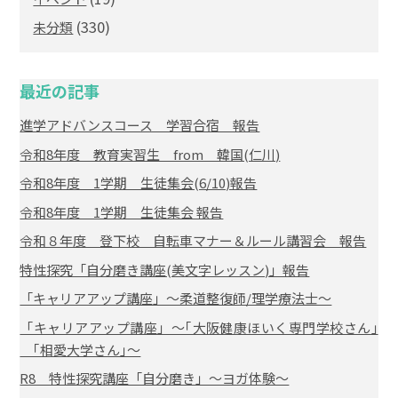
(330)
未分類
最近の記事
進学アドバンスコース 学習合宿 報告
令和8年度 教育実習生 from 韓国(仁川)
令和8年度 1学期 生徒集会(6/10)報告
令和8年度 1学期 生徒集会 報告
令和８年度 登下校 自転車マナー＆ルール講習会 報告
特性探究「自分磨き講座(美文字レッスン)」報告
「キャリアアップ講座」～柔道整復師/理学療法士～
「キャリアアップ講座」～｢大阪健康ほいく専門学校さん｣
｢相愛大学さん｣～
R8 特性探究講座「自分磨き」～ヨガ体験～