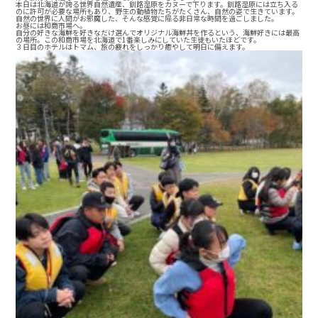
本日は北海道が誇る世界自然遺産、釧路湿原をカヌーで下ります。釧路湿原には立ち入る
のに許可が必要な場所もあり、野生の動植物たちがたくさん、自然の姿で生きています。
自然の世界に人間がお邪魔した、そんな感覚に陥る非日常な時間を過ごしました。
お昼には和商市場へ。
自分の好きな海鮮を好きなだけ選んでオリジナル海鮮丼を作るという、海鮮好きには最高
の場所。この和商市場を北海道で1番楽しみにしていた生徒もいたほどです。
３日目のホテルはトマム、旅の疲れをしっかり癒やして明日に備えます。