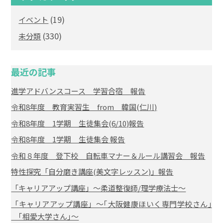
(19)
イベント
(330)
未分類
最近の記事
進学アドバンスコース 学習合宿 報告
令和8年度 教育実習生 from 韓国(仁川)
令和8年度 1学期 生徒集会(6/10)報告
令和8年度 1学期 生徒集会 報告
令和８年度 登下校 自転車マナー＆ルール講習会 報告
特性探究「自分磨き講座(美文字レッスン)」報告
「キャリアアップ講座」～柔道整復師/理学療法士～
「キャリアアップ講座」～｢大阪健康ほいく専門学校さん｣
｢相愛大学さん｣～