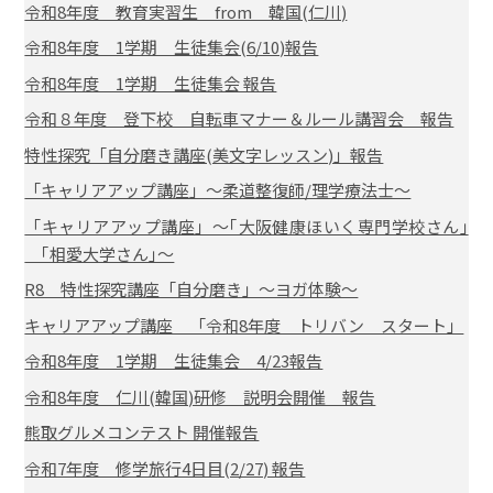
令和8年度 教育実習生 from 韓国(仁川)
令和8年度 1学期 生徒集会(6/10)報告
令和8年度 1学期 生徒集会 報告
令和８年度 登下校 自転車マナー＆ルール講習会 報告
特性探究「自分磨き講座(美文字レッスン)」報告
「キャリアアップ講座」～柔道整復師/理学療法士～
「キャリアアップ講座」～｢大阪健康ほいく専門学校さん｣
｢相愛大学さん｣～
R8 特性探究講座「自分磨き」～ヨガ体験～
キャリアアップ講座 「令和8年度 トリバン スタート」
令和8年度 1学期 生徒集会 4/23報告
令和8年度 仁川(韓国)研修 説明会開催 報告
熊取グルメコンテスト 開催報告
令和7年度 修学旅行4日目(2/27) 報告