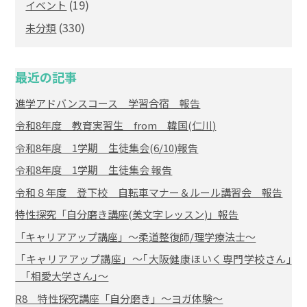
(19)
イベント
(330)
未分類
最近の記事
進学アドバンスコース 学習合宿 報告
令和8年度 教育実習生 from 韓国(仁川)
令和8年度 1学期 生徒集会(6/10)報告
令和8年度 1学期 生徒集会 報告
令和８年度 登下校 自転車マナー＆ルール講習会 報告
特性探究「自分磨き講座(美文字レッスン)」報告
「キャリアアップ講座」～柔道整復師/理学療法士～
「キャリアアップ講座」～｢大阪健康ほいく専門学校さん｣
｢相愛大学さん｣～
R8 特性探究講座「自分磨き」～ヨガ体験～